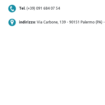
Tel
. (+39­) 091 684 07 54­
indirizzo
:
Via Carbone, 139 - 90151 Palermo (PA) - S