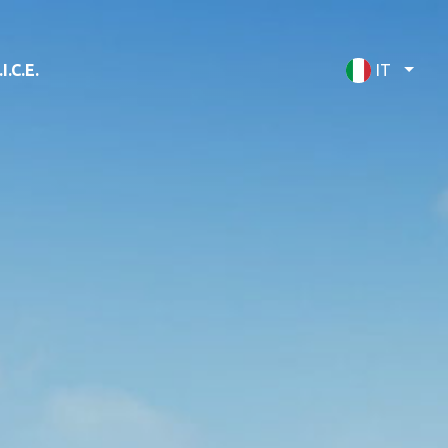
I.C.E.
IT