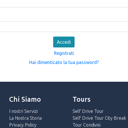
Accedi
Registrati
Hai dimenticato la tua password?
Chi Siamo
Tours
I nostri Servizi
Self Drive Tour
La Nostra Storia
Self Drive Tour City Break
Privacy Policy
Tour Condivisi