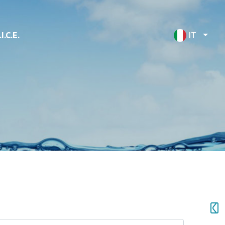
I.C.E.
IT