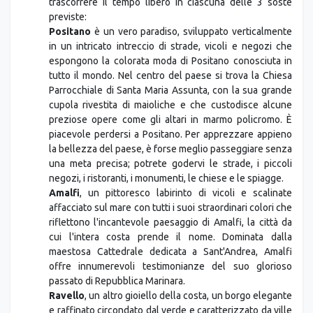
trascorrere il tempo libero in ciascuna delle 3 soste
previste:
Positano
è un vero paradiso, sviluppato verticalmente
in un intricato intreccio di strade, vicoli e negozi che
espongono la colorata moda di Positano conosciuta in
tutto il mondo. Nel centro del paese si trova la Chiesa
Parrocchiale di Santa Maria Assunta, con la sua grande
cupola rivestita di maioliche e che custodisce alcune
preziose opere come gli altari in marmo policromo. È
piacevole perdersi a Positano. Per apprezzare appieno
la bellezza del paese, è forse meglio passeggiare senza
una meta precisa; potrete godervi le strade, i piccoli
negozi, i ristoranti, i monumenti, le chiese e le spiagge.
Amalfi
, un pittoresco labirinto di vicoli e scalinate
affacciato sul mare con tutti i suoi straordinari colori che
riflettono l'incantevole paesaggio di Amalfi, la città da
cui l'intera costa prende il nome. Dominata dalla
maestosa Cattedrale dedicata a Sant'Andrea, Amalfi
offre innumerevoli testimonianze del suo glorioso
passato di Repubblica Marinara.
Ravello
, un altro gioiello della costa, un borgo elegante