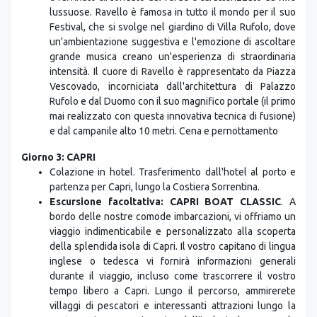
e raffinato circondato dal verde e caratterizzato da ville
lussuose. Ravello è famosa in tutto il mondo per il suo
Festival, che si svolge nel giardino di Villa Rufolo, dove
un'ambientazione suggestiva e l'emozione di ascoltare
grande musica creano un'esperienza di straordinaria
intensità. Il cuore di Ravello è rappresentato da Piazza
Vescovado, incorniciata dall'architettura di Palazzo
Rufolo e dal Duomo con il suo magnifico portale (il primo
mai realizzato con questa innovativa tecnica di fusione)
e dal campanile alto 10 metri. Cena e pernottamento
Giorno 3: CAPRI
Colazione in hotel. Trasferimento dall'hotel al porto e
partenza per Capri, lungo la Costiera Sorrentina.
Escursione facoltativa: CAPRI BOAT CLASSIC
. A
bordo delle nostre comode imbarcazioni, vi offriamo un
viaggio indimenticabile e personalizzato alla scoperta
della splendida isola di Capri. Il vostro capitano di lingua
inglese o tedesca vi fornirà informazioni generali
durante il viaggio, incluso come trascorrere il vostro
tempo libero a Capri. Lungo il percorso, ammirerete