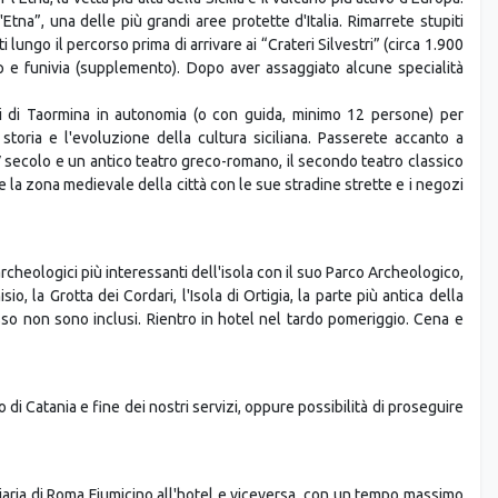
'Etna”, una delle più grandi aree protette d'Italia. Rimarrete stupiti
lungo il percorso prima di arrivare ai “Crateri Silvestri” (circa 1.900
eep e funivia (supplemento). Dopo aver assaggiato alcune specialità
edi di Taormina in autonomia (o con guida, minimo 12 persone) per
a storia e l'evoluzione della cultura siciliana. Passerete accanto a
 XV secolo e un antico teatro greco-romano, il secondo teatro classico
te la zona medievale della città con le sue stradine strette e i negozi
archeologici più interessanti dell'isola con il suo Parco Archeologico,
io, la Grotta dei Cordari, l'Isola di Ortigia, la parte più antica della
resso non sono inclusi. Rientro in hotel nel tardo pomeriggio. Cena e
 di Catania e fine dei nostri servizi, oppure possibilità di proseguire
iaria di Roma Fiumicino all'hotel e viceversa, con un tempo massimo