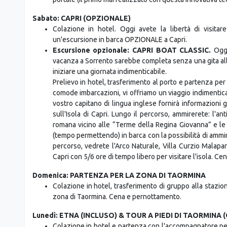
Sabato: CAPRI (OPZIONALE)
Colazione in hotel. Oggi avete la libertà di visita
un'escursione in barca OPZIONALE a Capri.
Escursione opzionale: CAPRI BOAT CLASSIC.
Oggi
vacanza a Sorrento sarebbe completa senza una gita alla 
iniziare una giornata indimenticabile.
Prelievo in hotel, trasferimento al porto e partenza per
comode imbarcazioni, vi offriamo un viaggio indimenticab
vostro capitano di lingua inglese fornirà informazioni g
sull'Isola di Capri. Lungo il percorso, ammirerete: l'ant
romana vicino alle “Terme della Regina Giovanna” e le su
(tempo permettendo) in barca con la possibilità di ammira
percorso, vedrete l'Arco Naturale, Villa Curzio Malapar
Capri con 5/6 ore di tempo libero per visitare l'isola. C
Domenica: PARTENZA PER LA ZONA DI TAORMINA
Colazione in hotel, trasferimento di gruppo alla stazio
zona di Taormina. Cena e pernottamento.
Lunedì: ETNA (INCLUSO) & TOUR A PIEDI DI TAORMINA
Colazione in hotel e partenza con l'accompagnatore per l'