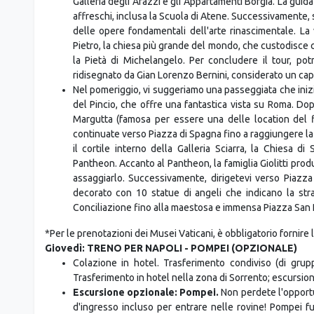
Galleria degli Arazzi e gli Appartamenti Borgia. La guida
affreschi, inclusa la Scuola di Atene. Successivamente, s
delle opere fondamentali dell'arte rinascimentale. La
Pietro, la chiesa più grande del mondo, che custodisce 
la Pietà di Michelangelo. Per concludere il tour, po
ridisegnato da Gian Lorenzo Bernini, considerato un capo
Nel pomeriggio, vi suggeriamo una passeggiata che inizia
del Pincio, che offre una fantastica vista su Roma. Do
Margutta (famosa per essere una delle location del
continuate verso Piazza di Spagna fino a raggiungere la F
il cortile interno della Galleria Sciarra, la Chiesa di
Pantheon. Accanto al Pantheon, la famiglia Giolitti prod
assaggiarlo. Successivamente, dirigetevi verso Piazz
decorato con 10 statue di angeli che indicano la str
Conciliazione fino alla maestosa e immensa Piazza San P
*Per le prenotazioni dei Musei Vaticani, è obbligatorio fornire l
Giovedì: TRENO PER NAPOLI - POMPEI (OPZIONALE)
Colazione in hotel. Trasferimento condiviso (di grupp
Trasferimento in hotel nella zona di Sorrento; escursi
Escursione opzionale: Pompei.
Non perdete l'opportun
d'ingresso incluso per entrare nelle rovine! Pompei f