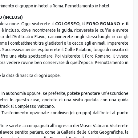
erimento di gruppo in hotel a Roma. Pernottamento in hotel.
 (INCLUSI)
plorazione. Oggi visiterete il
COLOSSEO, il FORO ROMANO e il
o è incluso, dove incontrerete la guida, riceverete le cuffie e avrete
o dell'Anfiteatro Flavio, camminerete negli stessi luoghi in cui gli
come i combattimenti tra gladiatori e le cacce agli animali. Imparerete
 Successivamente, esplorerete il Colle Palatino, luogo di nascita di
fre una vista spettacolare. Poi visiterete il Foro Romano, il vivace
cora vedere rovine ben conservate di quell'epoca. Pernottamento in
la data di nascita di ogni ospite.
ma in autonomia oppure, se preferite, potete prenotare un'escursione
etro. In questo caso, godrete di una visita guidata con una guida
t-track al Complesso Vaticano.
Trasferimento opzionale condiviso (di gruppo) dall'hotel al punto
fie e sarete accompagnati all'ingresso dei Musei Vaticani. Visiterete
cui avete sentito parlare, come la Galleria delle Carte Geografiche, la