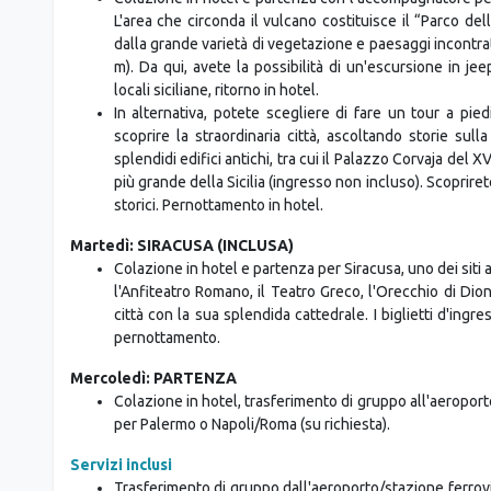
L'area che circonda il vulcano costituisce il “Parco dell
dalla grande varietà di vegetazione e paesaggi incontrati 
m). Da qui, avete la possibilità di un'escursione in j
locali siciliane, ritorno in hotel.
In alternativa, potete scegliere di fare un tour a pi
scoprire la straordinaria città, ascoltando storie sull
splendidi edifici antichi, tra cui il Palazzo Corvaja del
più grande della Sicilia (ingresso non incluso). Scoprire
storici. Pernottamento in hotel.
Martedì: SIRACUSA (INCLUSA)
Colazione in hotel e partenza per Siracusa, uno dei siti 
l'Anfiteatro Romano, il Teatro Greco, l'Orecchio di Dionis
città con la sua splendida cattedrale. I biglietti d'ing
pernottamento.
Mercoledì: PARTENZA
Colazione in hotel, trasferimento di gruppo all'aeroporto
per Palermo o Napoli/Roma (su richiesta).
Servizi inclusi
Trasferimento di gruppo dall'aeroporto/stazione ferrov