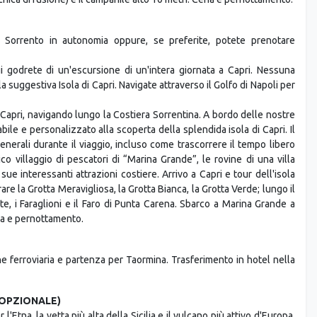
re Sorrento in autonomia oppure, se preferite, potete prenotare
 godrete di un'escursione di un'intera giornata a Capri. Nessuna
suggestiva Isola di Capri. Navigate attraverso il Golfo di Napoli per
 Capri, navigando lungo la Costiera Sorrentina. A bordo delle nostre
ile e personalizzato alla scoperta della splendida isola di Capri. Il
enerali durante il viaggio, incluso come trascorrere il tempo libero
ico villaggio di pescatori di “Marina Grande”, le rovine di una villa
e interessanti attrazioni costiere. Arrivo a Capri e tour dell'isola
re la Grotta Meravigliosa, la Grotta Bianca, la Grotta Verde; lungo il
te, i Faraglioni e il Faro di Punta Carena. Sbarco a Marina Grande a
ena e pernottamento.
ne ferroviaria e partenza per Taormina. Trasferimento in hotel nella
 (OPZIONALE)
Etna, la vetta più alta della Sicilia e il vulcano più attivo d'Europa.