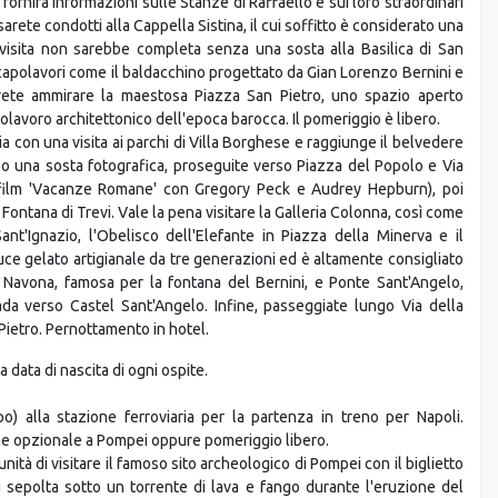
 fornirà informazioni sulle Stanze di Raffaello e sui loro straordinari
arete condotti alla Cappella Sistina, il cui soffitto è considerato una
 visita non sarebbe completa senza una sosta alla Basilica di San
capolavori come il baldacchino progettato da Gian Lorenzo Bernini e
trete ammirare la maestosa Piazza San Pietro, uno spazio aperto
lavoro architettonico dell'epoca barocca. Il pomeriggio è libero.
 con una visita ai parchi di Villa Borghese e raggiunge il belvedere
po una sosta fotografica, proseguite verso Piazza del Popolo e Via
 film 'Vacanze Romane' con Gregory Peck e Audrey Hepburn), poi
ontana di Trevi. Vale la pena visitare la Galleria Colonna, così come
 Sant'Ignazio, l'Obelisco dell'Elefante in Piazza della Minerva e il
uce gelato artigianale da tre generazioni ed è altamente consigliato
a Navona, famosa per la fontana del Bernini, e Ponte Sant'Angelo,
ada verso Castel Sant'Angelo. Infine, passeggiate lungo Via della
ietro. Pernottamento in hotel.
a data di nascita di ogni ospite.
o) alla stazione ferroviaria per la partenza in treno per Napoli.
one opzionale a Pompei oppure pomeriggio libero.
ità di visitare il famoso sito archeologico di Pompei con il biglietto
u sepolta sotto un torrente di lava e fango durante l'eruzione del