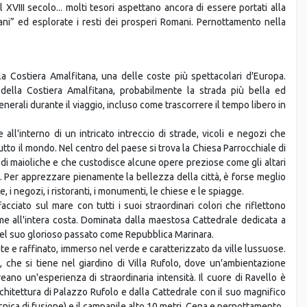
 XVIII secolo... molti tesori aspettano ancora di essere portati alla
ani” ed esplorate i resti dei prosperi Romani. Pernottamento nella
la Costiera Amalfitana, una delle coste più spettacolari d'Europa.
della Costiera Amalfitana, probabilmente la strada più bella ed
erali durante il viaggio, incluso come trascorrere il tempo libero in
all'interno di un intricato intreccio di strade, vicoli e negozi che
to il mondo. Nel centro del paese si trova la Chiesa Parrocchiale di
 di maioliche e che custodisce alcune opere preziose come gli altari
. Per apprezzare pienamente la bellezza della città, è forse meglio
i negozi, i ristoranti, i monumenti, le chiese e le spiagge.
ffacciato sul mare con tutti i suoi straordinari colori che riflettono
ome all'intera costa. Dominata dalla maestosa Cattedrale dedicata a
el suo glorioso passato come Repubblica Marinara.
nte e raffinato, immerso nel verde e caratterizzato da ville lussuose.
, che si tiene nel giardino di Villa Rufolo, dove un'ambientazione
ano un'esperienza di straordinaria intensità. Il cuore di Ravello è
chitettura di Palazzo Rufolo e dalla Cattedrale con il suo magnifico
cnica di fusione) e il campanile alto 10 metri. Cena e pernottamento.