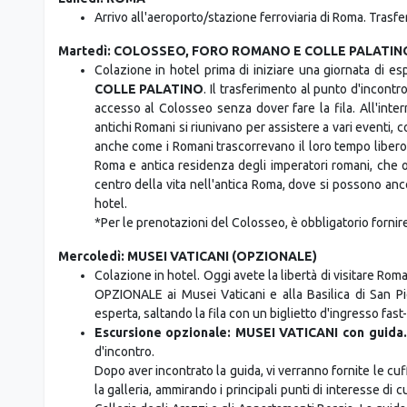
Arrivo all'aeroporto/stazione ferroviaria di Roma. Trasf
Martedì: COLOSSEO, FORO ROMANO E COLLE PALATINO
Colazione in hotel prima di iniziare una giornata di es
COLLE PALATINO
. Il trasferimento al punto d'incontr
accesso al Colosseo senza dover fare la fila. All'intern
antichi Romani si riunivano per assistere a vari eventi, 
anche come i Romani trascorrevano il loro tempo libero.
Roma e antica residenza degli imperatori romani, che of
centro della vita nell'antica Roma, dove si possono an
hotel.
*Per le prenotazioni del Colosseo, è obbligatorio fornire 
Mercoledì: MUSEI VATICANI (OPZIONALE)
Colazione in hotel. Oggi avete la libertà di visitare Ro
OPZIONALE ai Musei Vaticani e alla Basilica di San Pi
esperta, saltando la fila con un biglietto d'ingresso fas
Escursione opzionale: MUSEI VATICANI con guida.
d'incontro.
Dopo aver incontrato la guida, vi verranno fornite le cuf
la galleria, ammirando i principali punti di interesse di 