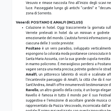
Vesuvio e rimase nascosta fino all'inizio degli scavi nel
luce. Passeggiate lungo gli antichi “cardini” e “decum
zona di Sorrento.
Venerdì: POSITANO E AMALFI (INCLUSI)
Colazione in hotel. Oggi trascorrerete la giornata sul
Verrete prelevati in hotel da un minivan e godrete 
emozionante del mondo. L'autista fornirà informazioni gen
ciascuna delle 3 soste previste:
Positano
è un vero paradiso, sviluppato verticalmente 
espongono la colorata moda positanese conosciuta in tut
Santa Maria Assunta, con la sua grande cupola rivestita
in marmo policromo. È meraviglioso perdersi a Positano
vagare senza una meta precisa; potrete godervi le strade, 
Amalfi
, un pittoresco labirinto di vicoli e scalinate a
l'incantevole paesaggio di Amalfi, la città che dà il n
Sant'Andrea, Amalfi offre innumerevoli testimonianze d
Ravello
, un altro gioiello della costa, è un borgo elega
Ravello è famosa in tutto il mondo per il suo Festival
suggestiva e l'emozione di ascoltare grande musica cre
rappresentato da Piazza Vescovado, incorniciata dall'ar
portale (il primo mai realizzato con questa innovativa te