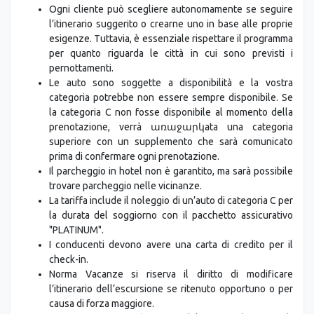
esigenze. Tuttavia, è essenziale rispettare il programma
per quanto riguarda le città in cui sono previsti i
pernottamenti.
Le auto sono soggette a disponibilità e la vostra
categoria potrebbe non essere sempre disponibile. Se
la categoria C non fosse disponibile al momento della
prenotazione, verrà առաջարկata una categoria
superiore con un supplemento che sarà comunicato
prima di confermare ogni prenotazione.
Il parcheggio in hotel non è garantito, ma sarà possibile
trovare parcheggio nelle vicinanze.
La tariffa include il noleggio di un’auto di categoria C per
la durata del soggiorno con il pacchetto assicurativo
"PLATINUM".
I conducenti devono avere una carta di credito per il
check-in.
Norma Vacanze si riserva il diritto di modificare
l’itinerario dell’escursione se ritenuto opportuno o per
causa di forza maggiore.
Norma Vacanze non è responsabile per incidenti, ritardi,
danni o smarrimento dei bagagli o degli effetti personali,
né per danni causati da terzi o da altri eventi quali