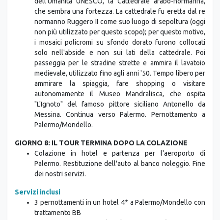
non più utilizzato per questo scopo); per questo motivo,
i mosaici policromi su sfondo dorato furono collocati
solo nell'abside e non sui lati della cattedrale. Poi
passeggia per le stradine strette e ammira il lavatoio
medievale, utilizzato fino agli anni '50. Tempo libero per
ammirare la spiaggia, fare shopping o visitare
autonomamente il Museo Mandralisca, che ospita
"L'Ignoto" del famoso pittore siciliano Antonello da
Messina. Continua verso Palermo. Pernottamento a
Palermo/Mondello.
GIORNO 8: IL TOUR TERMINA DOPO LA COLAZIONE
Colazione in hotel e partenza per l'aeroporto di
Palermo. Restituzione dell'auto al banco noleggio. Fine
dei nostri servizi.
Servizi inclusi
3 pernottamenti in un hotel 4* a Palermo/Mondello con
trattamento BB
3 pernottamenti in un hotel 4* a Ragusa/Siracusa con
trattamento BB
1 pernottamento in un hotel 4* a Palermo/Mondello con