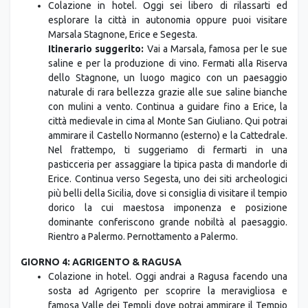
Marsala Stagnone, Erice e Segesta.
Itinerario suggerito:
Vai a Marsala, famosa per le sue
saline e per la produzione di vino. Fermati alla Riserva
dello Stagnone, un luogo magico con un paesaggio
naturale di rara bellezza grazie alle sue saline bianche
con mulini a vento. Continua a guidare fino a Erice, la
città medievale in cima al Monte San Giuliano. Qui potrai
ammirare il Castello Normanno (esterno) e la Cattedrale.
Nel frattempo, ti suggeriamo di fermarti in una
pasticceria per assaggiare la tipica pasta di mandorle di
Erice. Continua verso Segesta, uno dei siti archeologici
più belli della Sicilia, dove si consiglia di visitare il tempio
dorico la cui maestosa imponenza e posizione
dominante conferiscono grande nobiltà al paesaggio.
Rientro a Palermo. Pernottamento a Palermo.
GIORNO 4: AGRIGENTO & RAGUSA
Colazione in hotel. Oggi andrai a Ragusa facendo una
sosta ad Agrigento per scoprire la meravigliosa e
famosa Valle dei Templi dove potrai ammirare il Tempio
di Giunone, il Tempio della Concordia (uno dei templi
dorici meglio conservati dell'intero mondo greco), il