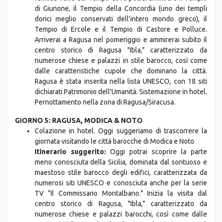
Tempio di Ercole e il Tempio di Castore e Polluce.
Arriverai a Ragusa nel pomeriggio e ammirerai subito il
centro storico di Ragusa "Ibla," caratterizzato da
numerose chiese e palazzi in stile barocco, così come
dalle caratteristiche cupole che dominano la città.
Ragusa è stata inserita nella lista UNESCO, con 18 siti
dichiarati Patrimonio dell'Umanità. Sistemazione in hotel.
Pernottamento nella zona di Ragusa/Siracusa.
GIORNO 5: RAGUSA, MODICA & NOTO
Colazione in hotel. Oggi suggeriamo di trascorrere la
giornata visitando le città barocche di Modica e Noto
Itinerario suggerito:
Oggi potrai scoprire la parte
meno conosciuta della Sicilia, dominata dal sontuoso e
maestoso stile barocco degli edifici, caratterizzata da
numerosi siti UNESCO e conosciuta anche per la serie
TV "Il Commissario Montalbano." Inizia la visita dal
centro storico di Ragusa, "Ibla," caratterizzato da
numerose chiese e palazzi barocchi, così come dalle
caratteristiche cupole che dominano la città. Ragusa è
stata inserita nella lista UNESCO, con 18 siti dichiarati
Patrimonio dell'Umanità. Continua verso Modica, città