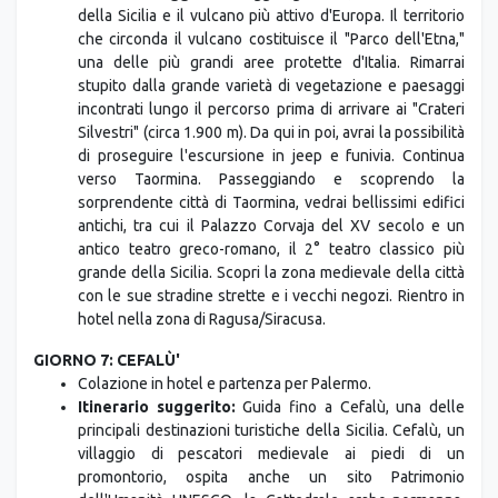
una delle più grandi aree protette d'Italia. Rimarrai
stupito dalla grande varietà di vegetazione e paesaggi
incontrati lungo il percorso prima di arrivare ai "Crateri
Silvestri" (circa 1.900 m). Da qui in poi, avrai la possibilità
di proseguire l'escursione in jeep e funivia. Continua
verso Taormina. Passeggiando e scoprendo la
sorprendente città di Taormina, vedrai bellissimi edifici
antichi, tra cui il Palazzo Corvaja del XV secolo e un
antico teatro greco-romano, il 2° teatro classico più
grande della Sicilia. Scopri la zona medievale della città
con le sue stradine strette e i vecchi negozi. Rientro in
hotel nella zona di Ragusa/Siracusa.
GIORNO 7: CEFALÙ'
Colazione in hotel e partenza per Palermo.
Itinerario suggerito:
Guida fino a Cefalù, una delle
principali destinazioni turistiche della Sicilia. Cefalù, un
villaggio di pescatori medievale ai piedi di un
promontorio, ospita anche un sito Patrimonio
dell'Umanità UNESCO, la Cattedrale arabo-normanna,
che sembra una fortezza. La cattedrale fu eretta dal re
normanno Ruggero II come suo luogo di sepoltura (oggi