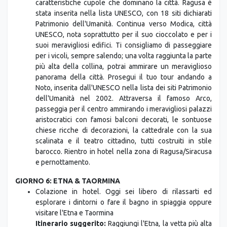
UNESCO, nota soprattutto per il suo cioccolato e per i
suoi meravigliosi edifici. Ti consigliamo di passeggiare
per i vicoli, sempre salendo; una volta raggiunta la parte
più alta della collina, potrai ammirare un meraviglioso
panorama della città. Prosegui il tuo tour andando a
Noto, inserita dall'UNESCO nella lista dei siti Patrimonio
dell'Umanità nel 2002. Attraversa il famoso Arco,
passeggia per il centro ammirando i meravigliosi palazzi
aristocratici con famosi balconi decorati, le sontuose
chiese ricche di decorazioni, la cattedrale con la sua
scalinata e il teatro cittadino, tutti costruiti in stile
barocco. Rientro in hotel nella zona di Ragusa/Siracusa
e pernottamento.
GIORNO 6: ETNA & TAORMINA
Colazione in hotel. Oggi sei libero di rilassarti ed
esplorare i dintorni o fare il bagno in spiaggia oppure
visitare l'Etna e Taormina
Itinerario suggerito:
Raggiungi l'Etna, la vetta più alta
della Sicilia e il vulcano più attivo d'Europa. Il territorio
che circonda il vulcano costituisce il "Parco dell'Etna,"