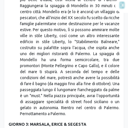
pescatori, che all'inizio del XX secolo fu scelto da ricche
famiglie palermitane come destinazione per le vacanze
estive. Per questo motivo, lì si possono ammirare molte
ville in stile Liberty, così come un altro interessante
edificio in stile Liberty, lo "Stabilimento Balneare,"
costruito su palafitte sopra l'acqua, che ospita anche
uno dei migliori ristoranti di Palermo. La spiaggia di
Mondello ha una forma semicircolare, tra due
promontori (Monte Pellegrino e Capo Gallo), e il colore
del mare ti stupirà. A seconda del tempo e delle
condizioni del mare, potresti anche avere la possibilità
di fare il bagno (da maggio fino alla fine di ottobre). Una
passeggiata lungo il lungomare fiancheggiato da palme
è un "must." Nella piazza principale, avrai l'opportunità
di assaggiare specialità di street food siciliano o un
gelato in autonomia. Rientro nel centro di Palermo.
Pernottamento a Palermo.
GIORNO 3: MARSALA, ERICE & SEGESTA
Colazione in hotel. Oggi sei libero di rilassarti ed
esplorare la città in autonomia oppure puoi visitare