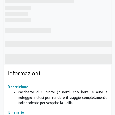
Informazioni
Descrizione
Pacchetto di 8 giorni (7 notti) con hotel e auto a
noleggio inclusi per rendere il viaggio completamente
indipendente per scoprire la Sicilia.
Itinerario
GIORNO 1: PALERMO
Arrivo all'aeroporto di Palermo. Dopo aver ritirato l'auto