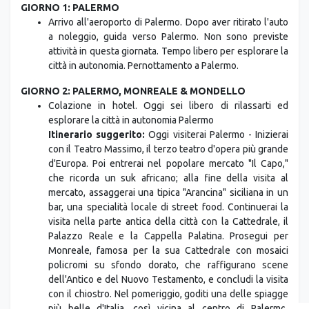
a noleggio, guida verso Palermo. Non sono previste
attività in questa giornata. Tempo libero per esplorare la
città in autonomia. Pernottamento a Palermo.
GIORNO 2: PALERMO, MONREALE & MONDELLO
Colazione in hotel. Oggi sei libero di rilassarti ed
esplorare la città in autonomia Palermo
Itinerario suggerito:
Oggi visiterai Palermo - Inizierai
con il Teatro Massimo, il terzo teatro d'opera più grande
d'Europa. Poi entrerai nel popolare mercato "Il Capo,"
che ricorda un suk africano; alla fine della visita al
mercato, assaggerai una tipica "Arancina" siciliana in un
bar, una specialità locale di street food. Continuerai la
visita nella parte antica della città con la Cattedrale, il
Palazzo Reale e la Cappella Palatina. Prosegui per
Monreale, famosa per la sua Cattedrale con mosaici
policromi su sfondo dorato, che raffigurano scene
dell'Antico e del Nuovo Testamento, e concludi la visita
con il chiostro. Nel pomeriggio, goditi una delle spiagge
più belle d'Italia, così vicina al centro di Palermo.
Raggiungerai la spiaggia di Mondello in 30 minuti dal
centro città. Mondello era (e lo è ancora) un villaggio di