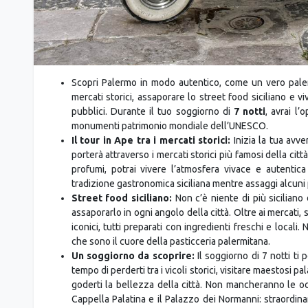
Scopri Palermo in modo autentico, come un vero paler
mercati storici, assaporare lo street food siciliano e 
pubblici. Durante il tuo soggiorno di
7 notti
, avrai l’
monumenti patrimonio mondiale dell’UNESCO.
Il tour in Ape tra i mercati storici:
Inizia la tua avv
porterà attraverso i mercati storici più famosi della citt
profumi, potrai vivere l’atmosfera vivace e autentica
tradizione gastronomica siciliana mentre assaggi alcuni p
Street food siciliano:
Non c’è niente di più siciliano 
assaporarlo in ogni angolo della città. Oltre ai mercati, s
iconici, tutti preparati con ingredienti freschi e locali
che sono il cuore della pasticceria palermitana.
Un soggiorno da scoprire:
Il soggiorno di 7 notti ti 
tempo di perderti tra i vicoli storici, visitare maestosi
goderti la bellezza della città. Non mancheranno le occ
Cappella Palatina e il Palazzo dei Normanni: straordinar
città.
Il tuo viaggio a Palermo:
Concludi le tue giornate con 