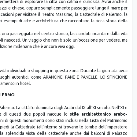
asioni per visitare il Teatro Massimo, la Cattedrale di Palermo, la
i esempi di arte e architettura che raccontano la ricca storia della
una passeggiata nel centro storico, lasciandoti incantare dalla vita
goli nascosti. Un viaggio che non è solo un’occasione per vedere, ma
izione millenaria che è ancora viva oggi.
tività individuali o shopping in questa zona. Durante la giornata avrai
 in luoghi autentici, come ARANCINE, PANE E PANELLE, LO SFINCIONE
amento in hotel.
PALERMO
alermo. La città fu dominata dagli Arabi dal IX all'XI secolo. Nell'XI e
one di questi due popoli nacque lo
stile architettonico arabo-
i di questi monumenti sono stati inclusi nella Lista del Patrimonio
iedi la Cattedrale (all'interno si trovano le tombe dell'imperatore
lla splendida vista della cattedrale anche dai balconi di Palazzo
museo di sé stesso”. Prosegui (attraverso un giardino di palme) fino