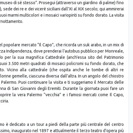
ede dei re e dei viceré siciliani dall'XI al XIX secolo; qui ammirerai
 suoi marmi multicolori e i mosaici variopinti su fondo dorato. La visita
ernottamento.
l popolare mercato “Il Capo”, che ricorda un suk arabo, in un mix di
Piazza Indipendenza, dove prenderai l'autobus pubblico per Monreale,
o per la sua magnifica Cattedrale (anch'essa sito del Patrimonio
uoi 3.500 metri quadrati di mosaici policromi su fondo dorato, che
. Vicino alla cattedrale (che ospita anche le tombe di altri re
colonne gemelle, ciascuna diversa dall'altra. In un angolo del chiostro
 Palermo. Puoi continuare la visita e ti suggeriamo il Mercato delle
na di San Giovanni degli Eremiti. Durante la giornata puoi fare un
coprire la vera Palermo “vecchia” e i famosi mercati come Il Capo,
ciria.
mo è dedicato a un tour a piedi della parte più centrale del centro
assimo, inaugurato nel 1897 e attualmente il terzo teatro d'opera più
o è anche famoso per il film Il Padrino con l'uccisione della figlia di