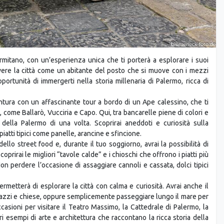
mitano, con un’esperienza unica che ti porterà a esplorare i suoi
vivere la città come un abitante del posto che si muove con i mezzi
opportunità di immergerti nella storia millenaria di Palermo, ricca di
entura con un affascinante tour a bordo di un Ape calessino, che ti
à, come Ballarò, Vucciria e Capo. Qui, tra bancarelle piene di colori e
 della Palermo di una volta. Scoprirai aneddoti e curiosità sulla
iatti tipici come panelle, arancine e sfincione.
dello street food e, durante il tuo soggiorno, avrai la possibilità di
coprirai le migliori “tavole calde” e i chioschi che offrono i piatti più
. Non perdere l’occasione di assaggiare cannoli e cassata, dolci tipici
permetterà di esplorare la città con calma e curiosità. Avrai anche il
 palazzi e chiese, oppure semplicemente passeggiare lungo il mare per
asioni per visitare il Teatro Massimo, la Cattedrale di Palermo, la
i esempi di arte e architettura che raccontano la ricca storia della
una passeggiata nel centro storico, lasciandoti incantare dalla vita