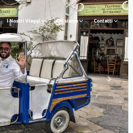
I Nostri Viaggi
Chi siamo
Contatti
M.
Next