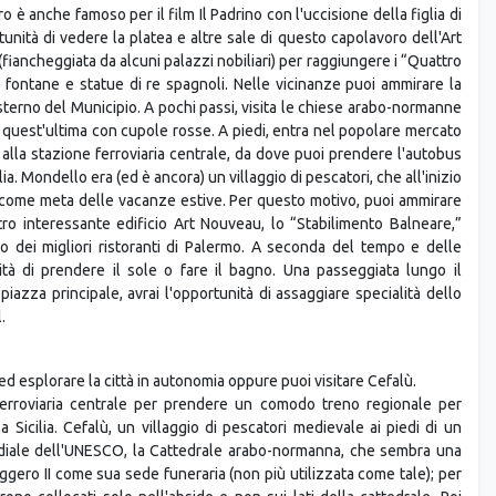
rtunità di vedere la platea e altre sale di questo capolavoro dell'Art
fiancheggiata da alcuni palazzi nobiliari) per raggiungere i “Quattro
no fontane e statue di re spagnoli. Nelle vicinanze puoi ammirare la
sterno del Municipio. A pochi passi, visita le chiese arabo-normanne
 quest'ultima con cupole rosse. A piedi, entra nel popolare mercato
a alla stazione ferroviaria centrale, da dove puoi prendere l'autobus
a. Mondello era (ed è ancora) un villaggio di pescatori, che all'inizio
e come meta delle vacanze estive. Per questo motivo, puoi ammirare
tro interessante edificio Art Nouveau, lo “Stabilimento Balneare,”
no dei migliori ristoranti di Palermo. A seconda del tempo e delle
ità di prendere il sole o fare il bagno. Una passeggiata lungo il
azza principale, avrai l'opportunità di assaggiare specialità dello
.
 ed esplorare la città in autonomia oppure puoi visitare Cefalù.
ferroviaria centrale per prendere un comodo treno regionale per
a Sicilia. Cefalù, un villaggio di pescatori medievale ai piedi di un
diale dell'UNESCO, la Cattedrale arabo-normanna, che sembra una
ggero II come sua sede funeraria (non più utilizzata come tale); per
ono collocati solo nell'abside e non sui lati della cattedrale. Poi
o medievale, ancora utilizzato fino agli anni '50. Tempo libero per