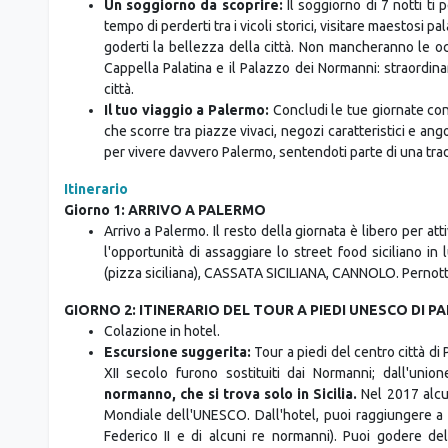
goderti la bellezza della città. Non mancheranno le occ
Cappella Palatina e il Palazzo dei Normanni: straordinar
città.
Il tuo viaggio a Palermo:
Concludi le tue giornate con 
che scorre tra piazze vivaci, negozi caratteristici e an
per vivere davvero Palermo, sentendoti parte di una trad
Itinerario
Giorno 1: ARRIVO A PALERMO
Arrivo a Palermo. Il resto della giornata è libero per at
l'opportunità di assaggiare lo street food siciliano
(pizza siciliana), CASSATA SICILIANA, CANNOLO. Pernott
GIORNO 2: ITINERARIO DEL TOUR A PIEDI UNESCO DI 
Colazione in hotel.
Escursione suggerita:
Tour a piedi del centro città di P
XII secolo furono sostituiti dai Normanni; dall'uni
normanno,
che si trova solo in Sicilia.
Nel 2017 alcun
Mondiale dell'UNESCO. Dall'hotel, puoi raggiungere a p
Federico II e di alcuni re normanni). Puoi godere de
Asmundo, un palazzo aristocratico del XVIII secolo, un “