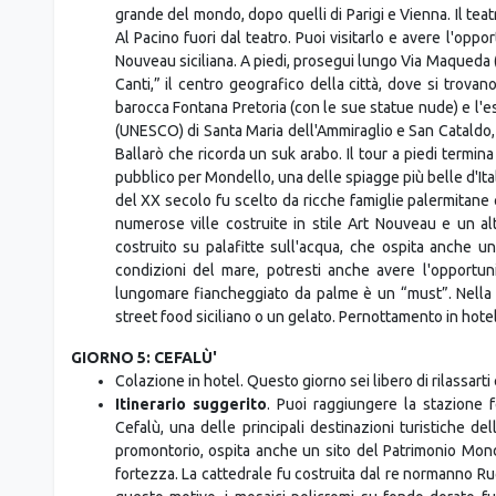
Al Pacino fuori dal teatro. Puoi visitarlo e avere l'oppo
Nouveau siciliana. A piedi, prosegui lungo Via Maqueda (
Canti,” il centro geografico della città, dove si trova
barocca Fontana Pretoria (con le sue statue nude) e l'e
(UNESCO) di Santa Maria dell'Ammiraglio e San Cataldo,
Ballarò che ricorda un suk arabo. Il tour a piedi termin
pubblico per Mondello, una delle spiagge più belle d'Itali
del XX secolo fu scelto da ricche famiglie palermitan
numerose ville costruite in stile Art Nouveau e un al
costruito su palafitte sull'acqua, che ospita anche u
condizioni del mare, potresti anche avere l'opportun
lungomare fiancheggiato da palme è un “must”. Nella pi
street food siciliano o un gelato. Pernottamento in hotel
GIORNO 5: CEFALÙ'
Colazione in hotel. Questo giorno sei libero di rilassarti
Itinerario suggerito
. Puoi raggiungere la stazione 
Cefalù, una delle principali destinazioni turistiche dell
promontorio, ospita anche un sito del Patrimonio Mon
fortezza. La cattedrale fu costruita dal re normanno Ru
questo motivo, i mosaici policromi su fondo dorato fur
cammineremo attraverso i vicoli e ammireremo il lavatoi