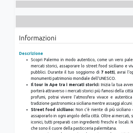
Informazioni
Descrizione
Scopri Palermo in modo autentico, come un vero paler
mercati storici, assaporare lo street food siciliano e 
pubblici. Durante il tuo soggiorno di
7 notti
, avrai l’
monumenti patrimonio mondiale dell’UNESCO.
Il tour in Ape tra i mercati storici:
Inizia la tua avv
porterà attraverso i mercati storici più famosi della citt
profumi, potrai vivere l’atmosfera vivace e autentica
tradizione gastronomica siciliana mentre assaggi alcuni p
Street food siciliano:
Non c’è niente di più siciliano 
assaporarlo in ogni angolo della città. Oltre ai mercati, s
iconici, tutti preparati con ingredienti freschi e locali
che sono il cuore della pasticceria palermitana.
Un soggiorno da scoprire:
Il soggiorno di 7 notti ti 
tempo di perderti tra i vicoli storici, visitare maestosi