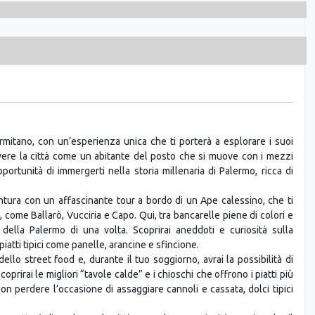
mitano, con un’esperienza unica che ti porterà a esplorare i suoi
vivere la città come un abitante del posto che si muove con i mezzi
opportunità di immergerti nella storia millenaria di Palermo, ricca di
entura con un affascinante tour a bordo di un Ape calessino, che ti
à, come Ballarò, Vucciria e Capo. Qui, tra bancarelle piene di colori e
 della Palermo di una volta. Scoprirai aneddoti e curiosità sulla
iatti tipici come panelle, arancine e sfincione.
dello street food e, durante il tuo soggiorno, avrai la possibilità di
coprirai le migliori “tavole calde” e i chioschi che offrono i piatti più
. Non perdere l’occasione di assaggiare cannoli e cassata, dolci tipici
permetterà di esplorare la città con calma e curiosità. Avrai anche il
 palazzi e chiese, oppure semplicemente passeggiare lungo il mare per