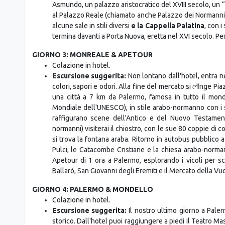
al Palazzo Reale (chiamato anche Palazzo dei Normanni), s
alcune sale in stili diversi
e la Cappella Palatina
, con i
termina davanti a Porta Nuova, eretta nel XVI secolo. P
GIORNO 3: MONREALE & APETOUR
Colazione in hotel.
Escursione suggerita:
Non lontano dall'hotel, entra ne
colori, sapori e odori. Alla fine del mercato si পৌঁnge 
una città a 7 km da Palermo, famosa in tutto il mond
Mondiale dell'UNESCO), in stile arabo-normanno con i s
raffigurano scene dell'Antico e del Nuovo Testamento
normanni) visiterai il chiostro, con le sue 80 coppie di 
si trova la fontana araba. Ritorno in autobus pubblico a
Pulci, le Catacombe Cristiane e la chiesa arabo-norman
Apetour di 1 ora a Palermo, esplorando i vicoli per s
Ballarò, San Giovanni degli Eremiti e il Mercato della Vuc
GIORNO 4: PALERMO & MONDELLO
Colazione in hotel.
Escursione suggerita:
Il nostro ultimo giorno a Paler
storico. Dall'hotel puoi raggiungere a piedi il Teatro M
grande del mondo, dopo quelli di Parigi e Vienna. Il teatr