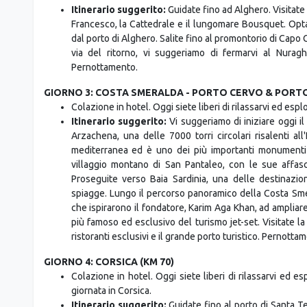
Itinerario suggerito:
Guidate fino ad Alghero. Visitate 
Francesco, la Cattedrale e il lungomare Bousquet. Opta
dal porto di Alghero. Salite fino al promontorio di Capo 
via del ritorno, vi suggeriamo di fermarvi al Nuragh
Pernottamento.
GIORNO 3: COSTA SMERALDA - PORTO CERVO & PORT
Colazione in hotel. Oggi siete liberi di rilassarvi ed esp
Itinerario suggerito:
Vi suggeriamo di iniziare oggi il
Arzachena, una delle 7000 torri circolari risalenti al
mediterranea ed è uno dei più importanti monumenti a
villaggio montano di San Pantaleo, con le sue affasc
Proseguite verso Baia Sardinia, una delle destinazio
spiagge. Lungo il percorso panoramico della Costa Sm
che ispirarono il fondatore, Karim Aga Khan, ad ampliare
più famoso ed esclusivo del turismo jet-set. Visitate la
ristoranti esclusivi e il grande porto turistico. Pernottam
GIORNO 4: CORSICA (KM 70)
Colazione in hotel. Oggi siete liberi di rilassarvi ed e
giornata in Corsica.
Itinerario suggerito:
Guidate fino al porto di Santa Te