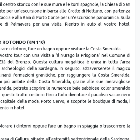
il centro storico con le sue mura e le torri spagnole, la Chiesa di San
te per un'escursione in barca alle Grotte di Nettuno, con partenza
Caccia e alla Baia di Porto Conte per un'escursione panoramica. Sulla
e di Palmavera per una visita. Rientro in auto al vostro hotel.
O ROTONDO (KM 110)
lorare i dintorni, fare un bagno oppure visitare la Costa Smeralda.
 vostro tour con una visita a "Il Nurago la Prisgiona" nel Comune di
l'Età del Bronzo. Questa cultura megalitica è unica in tutta l'area
rcheologici della Sardegna. In seguito, attraverserete il magico
inanti formazioni granitiche, per raggiungere la Costa Smeralda.
ni più ambite della Costa Smeralda, grazie alle sue meravigliose
eralda, potrete scoprire le numerose baie sabbiose color smeraldo
 questo tratto costiero fino a farlo diventare il paradiso vacanziero
 capitale della moda, Porto Cervo, e scoprite le boutique di moda, i
ento in hotel.
splorare i dintorni oppure fare un bagno in spiaggia o trascorrere la
resa di Gallura, situato all'estremità settentrionale della Sardegna.