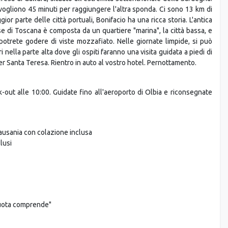
i vogliono 45 minuti per raggiungere l'altra sponda. Ci sono 13 km di
r parte delle città portuali, Bonifacio ha una ricca storia. L'antica
e di Toscana è composta da un quartiere "marina", la città bassa, e
 potrete godere di viste mozzafiato. Nelle giornate limpide, si può
ri nella parte alta dove gli ospiti faranno una visita guidata a piedi di
per Santa Teresa. Rientro in auto al vostro hotel. Pernottamento.
-out alle 10:00. Guidate fino all'aeroporto di Olbia e riconsegnate
ausania con colazione inclusa
lusi
quota comprende"