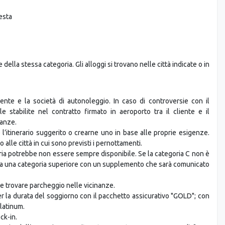
esta
della stessa categoria. Gli alloggi si trovano nelle città indicate o in
ente e la società di autonoleggio. In caso di controversie con il
e stabilite nel contratto firmato in aeroporto tra il cliente e il
canze.
’itinerario suggerito o crearne uno in base alle proprie esigenze.
alle città in cui sono previsti i pernottamenti.
oria potrebbe non essere sempre disponibile. Se la categoria C non è
rta una categoria superiore con un supplemento che sarà comunicato
le trovare parcheggio nelle vicinanze.
per la durata del soggiorno con il pacchetto assicurativo "GOLD"; con
latinum.
ck-in.