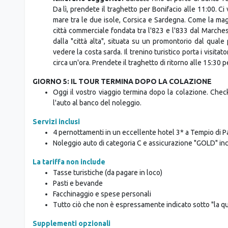
Da lì, prendete il traghetto per Bonifacio alle 11:00. C
mare tra le due isole, Corsica e Sardegna. Come la maggio
città commerciale fondata tra l'823 e l'833 dal Marches
dalla "città alta", situata su un promontorio dal quale
vedere la costa sarda. Il trenino turistico porta i visitato
circa un'ora. Prendete il traghetto di ritorno alle 15:30 
GIORNO 5: IL TOUR TERMINA DOPO LA COLAZIONE
Oggi il vostro viaggio termina dopo la colazione. Check
l'auto al banco del noleggio.
Servizi inclusi
4 pernottamenti in un eccellente hotel 3* a Tempio di P
Noleggio auto di categoria C e assicurazione "GOLD" inc
La tariffa non include
Tasse turistiche (da pagare in loco)
Pasti e bevande
Facchinaggio e spese personali
Tutto ciò che non è espressamente indicato sotto "la 
Supplementi opzionali