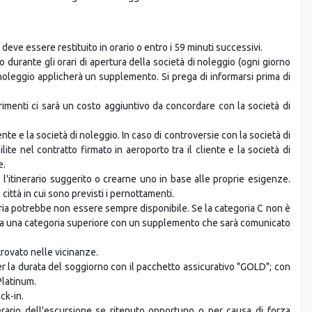
 deve essere restituito in orario o entro i 59 minuti successivi.
no durante gli orari di apertura della società di noleggio (ogni giorno
i noleggio applicherà un supplemento. Si prega di informarsi prima di
trimenti ci sarà un costo aggiuntivo da concordare con la società di
te e la società di noleggio. In caso di controversie con la società di
lite nel contratto firmato in aeroporto tra il cliente e la società di
e.
'itinerario suggerito o crearne uno in base alle proprie esigenze.
città in cui sono previsti i pernottamenti.
oria potrebbe non essere sempre disponibile. Se la categoria C non è
rta una categoria superiore con un supplemento che sarà comunicato
trovato nelle vicinanze.
per la durata del soggiorno con il pacchetto assicurativo "GOLD"; con
Platinum.
ck-in.
inerario dell'escursione se ritenuto opportuno o per causa di forza