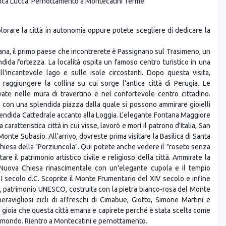
ntica Lucca. Pernottamento a Montecatini Terme.
splorare la città in autonomia oppure potete scegliere di dedicare la
a, il primo paese che incontrerete è Passignano sul Trasimeno, un
ida fortezza. La località ospita un famoso centro turistico in una
'incantevole lago e sulle isole circostanti. Dopo questa visita,
raggiungere la collina su cui sorge l'antica città di Perugia. Le
ate nelle mura di travertino e nel confortevole centro cittadino.
e, con una splendida piazza dalla quale si possono ammirare gioielli
plendida Cattedrale accanto alla Loggia. L'elegante Fontana Maggiore
aratteristica città in cui visse, lavorò e morì il patrono d'Italia, San
l Monte Subasio. All'arrivo, dovreste prima visitare la Basilica di Santa
chiesa della "Porziuncola". Qui potete anche vedere il "roseto senza
are il patrimonio artistico civile e religioso della città. Ammirate la
a Nuova Chiesa rinascimentale con un'elegante cupola e il tempio
I secolo d.C. Scoprite il Monte Frumentario del XIV secolo e infine
co, patrimonio UNESCO, costruita con la pietra bianco-rosa del Monte
eravigliosi cicli di affreschi di Cimabue, Giotto, Simone Martini e
e gioia che questa città emana e capirete perché è stata scelta come
del mondo. Rientro a Montecatini e pernottamento.