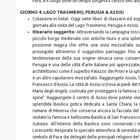
Foro, è il luogo dove un tempo sorgeva il centro dell'a
GIORNO 4: LAGO TRASIMENO, PERUGIA & ASSISI
Colazione in hotel. Oggi siete liberi di rilassarvi ed e
giornata alla visita del Lago Trasimeno, Perugia e Assisi.
Itinerario suggerito:
Attraversando la campagna toscan
piccolo borgo medievale con antiche mura e una splend
posizione magica che offre una vista mozzafiato sull
proseguite attraverso il suggestivo paesaggio fino a 
testimonianze della sua origine etrusca sono conserv
Perugia è una delle città d'arte italiane più apprezzat
architettonici come il superbo Palazzo dei Priori e la s
è un altro capolavoro mozzafiato. Raggiungete Assisi, la c
Francesco d'Assisi. La città di Assisi si trova ai piedi de
Maria degli Angeli, costruita per proteggere la famosa 
spine". Raggiungete il centro di Assisi dove potete visit
splendida Basilica gotica dedicata a Santa Chiara, l
romano di Minerva che conserva ancora la facciata del 
visitate la famosa e bellissima Basilica di San Frances
Subasio. All'interno della Basilica sono conservati i m
Lorenzetti. Respirate la speciale atmosfera di serenità 
simbolo di Pace dai delegati delle principali religioni 