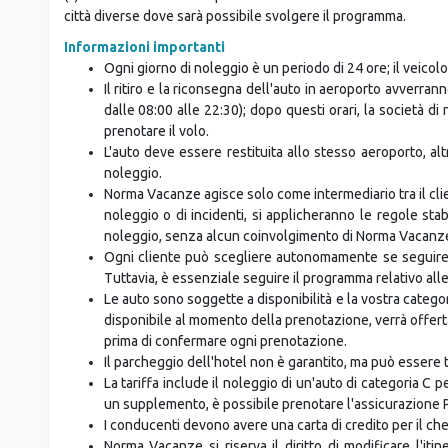
città diverse dove sarà possibile svolgere il programma.
Informazioni importanti
Ogni giorno di noleggio è un periodo di 24 ore; il veicolo
Il ritiro e la riconsegna dell'auto in aeroporto avverran
dalle 08:00 alle 22:30); dopo questi orari, la società d
prenotare il volo.
L'auto deve essere restituita allo stesso aeroporto, al
noleggio.
Norma Vacanze agisce solo come intermediario tra il clien
noleggio o di incidenti, si applicheranno le regole stabi
noleggio, senza alcun coinvolgimento di Norma Vacanz
Ogni cliente può scegliere autonomamente se seguire l
Tuttavia, è essenziale seguire il programma relativo alle 
Le auto sono soggette a disponibilità e la vostra categ
disponibile al momento della prenotazione, verrà offe
prima di confermare ogni prenotazione.
Il parcheggio dell'hotel non è garantito, ma può essere 
La tariffa include il noleggio di un'auto di categoria C 
un supplemento, è possibile prenotare l'assicurazione 
I conducenti devono avere una carta di credito per il che
Norma Vacanze si riserva il diritto di modificare l'it