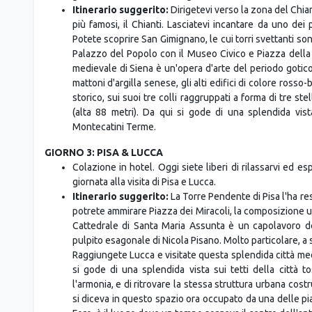
Itinerario suggerito:
Dirigetevi verso la zona del Chian
più famosi, il Chianti. Lasciatevi incantare da uno dei 
Potete scoprire San Gimignano, le cui torri svettanti sono
Palazzo del Popolo con il Museo Civico e Piazza della 
medievale di Siena è un'opera d'arte del periodo gotico.
mattoni d'argilla senese, gli alti edifici di colore rosso
storico, sui suoi tre colli raggruppati a forma di tre s
(alta 88 metri). Da qui si gode di una splendida vi
Montecatini Terme.
GIORNO 3: PISA & LUCCA
Colazione in hotel. Oggi siete liberi di rilassarvi ed e
giornata alla visita di Pisa e Lucca.
Itinerario suggerito:
La Torre Pendente di Pisa l'ha re
potrete ammirare Piazza dei Miracoli, la composizione u
Cattedrale di Santa Maria Assunta è un capolavoro dell'
pulpito esagonale di Nicola Pisano. Molto particolare, a
Raggiungete Lucca e visitate questa splendida città medi
si gode di una splendida vista sui tetti della città
l'armonia, e di ritrovare la stessa struttura urbana cost
si diceva in questo spazio ora occupato da una delle pia