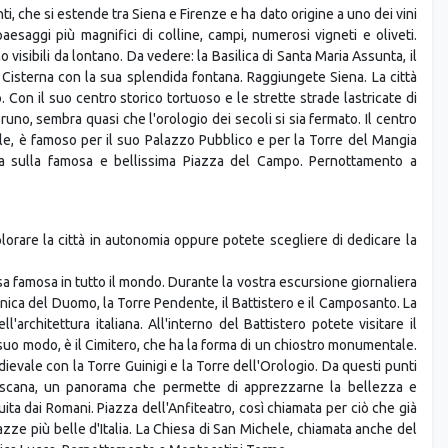
ti, che si estende tra Siena e Firenze e ha dato origine a uno dei vini
paesaggi più magnifici di colline, campi, numerosi vigneti e oliveti.
 visibili da lontano. Da vedere: la Basilica di Santa Maria Assunta, il
Cisterna con la sua splendida fontana. Raggiungete Siena. La città
 Con il suo centro storico tortuoso e le strette strade lastricate di
-bruno, sembra quasi che l'orologio dei secoli si sia fermato. Il centro
telle, è famoso per il suo Palazzo Pubblico e per la Torre del Mangia
sta sulla famosa e bellissima Piazza del Campo. Pernottamento a
splorare la città in autonomia oppure potete scegliere di dedicare la
sa famosa in tutto il mondo. Durante la vostra escursione giornaliera
nica del Duomo, la Torre Pendente, il Battistero e il Camposanto. La
architettura italiana. All'interno del Battistero potete visitare il
 suo modo, è il Cimitero, che ha la forma di un chiostro monumentale.
evale con la Torre Guinigi e la Torre dell'Orologio. Da questi punti
 toscana, un panorama che permette di apprezzarne la bellezza e
ruita dai Romani. Piazza dell'Anfiteatro, così chiamata per ciò che già
zze più belle d'Italia. La Chiesa di San Michele, chiamata anche del