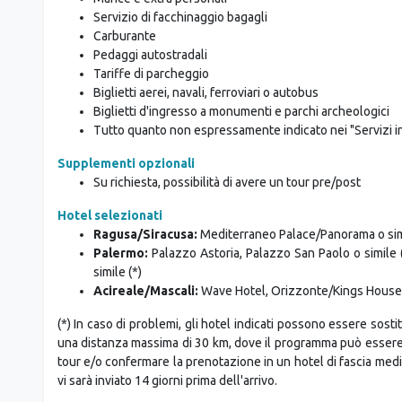
*Inoltre assistenza stradale (rimborso taxi fino a €120)
La tariffa non include
Tassa turistica da pagare in loco
Pranzi e cene dove non indicato
Mance e extra personali
Servizio di facchinaggio bagagli
Carburante
Pedaggi autostradali
Tariffe di parcheggio
Biglietti aerei, navali, ferroviari o autobus
Biglietti d'ingresso a monumenti e parchi archeologici
Tutto quanto non espressamente indicato nei "Servizi in
Supplementi opzionali
Su richiesta, possibilità di avere un tour pre/post
Hotel selezionati
Ragusa/Siracusa:
Mediterraneo Palace/Panorama o simi
Palermo:
Palazzo Astoria, Palazzo San Paolo o simile 
simile (*)
Acireale/Mascali:
Wave Hotel, Orizzonte/Kings House o