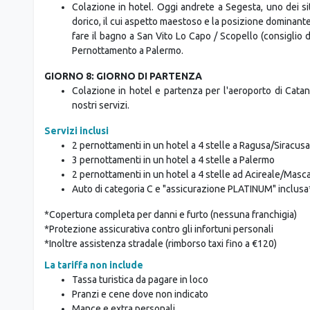
dalle altre. Rientro in hotel per il pernottamento. Sug
trasporto locale a tre ruote, che vi permetterà, in mod
antica della città. Pernottamento a Palermo.
GIORNO 7: MARSALA, SEGESTA & SAN VITO LO CAPO/
Colazione in hotel. Oggi andrete a Segesta, uno dei siti 
dorico, il cui aspetto maestoso e la posizione dominant
fare il bagno a San Vito Lo Capo / Scopello (consiglio
Pernottamento a Palermo.
GIORNO 8: GIORNO DI PARTENZA
Colazione in hotel e partenza per l'aeroporto di Catan
nostri servizi.
Servizi inclusi
2 pernottamenti in un hotel a 4 stelle a Ragusa/Siracusa
3 pernottamenti in un hotel a 4 stelle a Palermo
2 pernottamenti in un hotel a 4 stelle ad Acireale/Masca
Auto di categoria C e "assicurazione PLATINUM" inclusa
*Copertura completa per danni e furto (nessuna franchigia)
*Protezione assicurativa contro gli infortuni personali