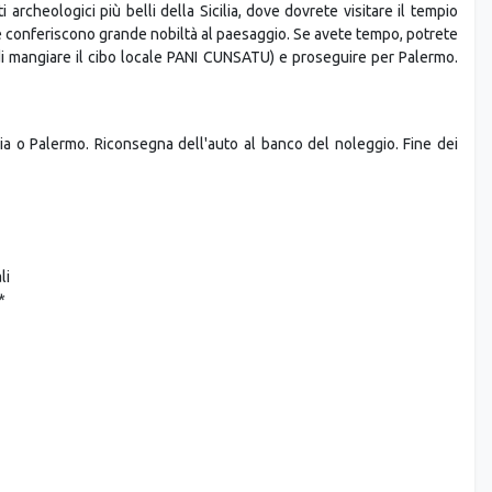
geriamo di scoprire la città con un giro in Ape, un tipico mezzo di
o molto folkloristico, di ammirare molti angoli nascosti della parte
SCOPELLO
archeologici più belli della Sicilia, dove dovrete visitare il tempio
e conferiscono grande nobiltà al paesaggio. Se avete tempo, potrete
 di mangiare il cibo locale PANI CUNSATU) e proseguire per Palermo.
ia o Palermo. Riconsegna dell'auto al banco del noleggio. Fine dei
li
*