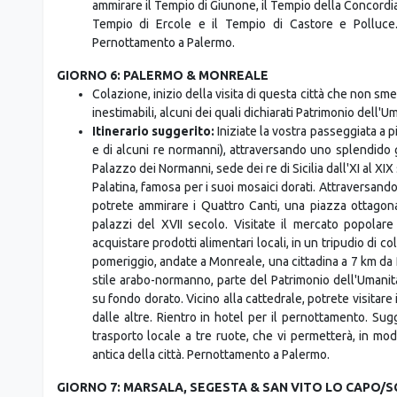
dall'UNESCO nella lista del Patrimonio dell'Uman
Ragusa/Siracusa.
GIORNO 5: AGRIGENTO
Colazione in hotel. Oggi andrete ad Agrigento per s
ammirare il Tempio di Giunone, il Tempio della Concordia 
Tempio di Ercole e il Tempio di Castore e Polluce
Pernottamento a Palermo.
GIORNO 6: PALERMO & MONREALE
Colazione, inizio della visita di questa città che non sm
inestimabili, alcuni dei quali dichiarati Patrimonio dell
Itinerario suggerito:
Iniziate la vostra passeggiata a p
e di alcuni re normanni), attraversando uno splendido 
Palazzo dei Normanni, sede dei re di Sicilia dall'XI al XIX
Palatina, famosa per i suoi mosaici dorati. Attraversand
potrete ammirare i Quattro Canti, una piazza ottagona
palazzi del XVII secolo. Visitate il mercato popolare
acquistare prodotti alimentari locali, in un tripudio di co
pomeriggio, andate a Monreale, una cittadina a 7 km da 
stile arabo-normanno, parte del Patrimonio dell'Umanit
su fondo dorato. Vicino alla cattedrale, potrete visitare