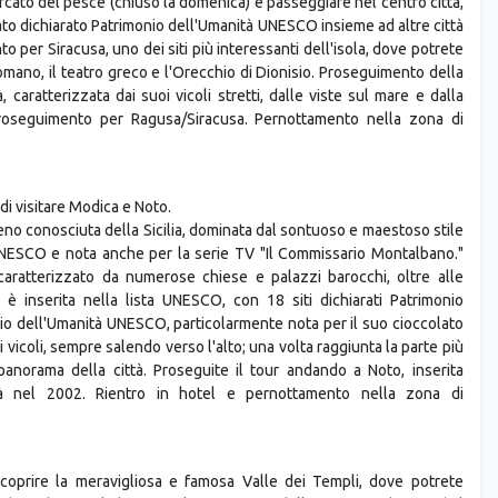
grande della Sicilia. Rientro in hotel. Pernottamento nella zona di
lle pendici dell'Etna, ricca di edifici sontuosi e magnifici.
 mercato del pesce (chiuso la domenica) e passeggiare nel centro città,
 stato dichiarato Patrimonio dell'Umanità UNESCO insieme ad altre città
to per Siracusa, uno dei siti più interessanti dell'isola, dove potrete
romano, il teatro greco e l'Orecchio di Dionisio. Proseguimento della
tà, caratterizzata dai suoi vicoli stretti, dalle viste sul mare e dalla
Proseguimento per Ragusa/Siracusa. Pernottamento nella zona di
di visitare Modica e Noto.
no conosciuta della Sicilia, dominata dal sontuoso e maestoso stile
i UNESCO e nota anche per la serie TV "Il Commissario Montalbano."
", caratterizzato da numerose chiese e palazzi barocchi, oltre alle
 è inserita nella lista UNESCO, con 18 siti dichiarati Patrimonio
io dell'Umanità UNESCO, particolarmente nota per il suo cioccolato
 i vicoli, sempre salendo verso l'alto; una volta raggiunta la parte più
panorama della città. Proseguite il tour andando a Noto, inserita