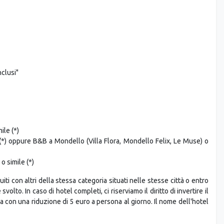
clusi"
le (*)
(*) oppure B&B a Mondello (Villa Flora, Mondello Felix, Le Muse) o
 simile (*)