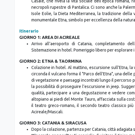
Un’isola in attesa di essere scoperta, ricca di storia, c
Mondello, San Vito Lo Capo, Taormina, Cefalù e Scala d
UNESCO, che raccontano la sua straordinaria importanza 
ricchi di fascino, spaziano dall’antica città di Agrigento
Casale, che rivela la vita sociale dell’epoca romana, fi
necropoli rupestre di Pantalica. Ci sono anche la Paler
Isole Eolie, la Dieta Mediterranea, la tradizione della v
monumentale Etna, simbolo per eccellenza della natura s
Itinerario
GIORNO 1: AREA DI ACIREALE
Arrivo all'aeroporto di Catania, completamento del
Sistemazione in hotel. Pomeriggio libero per esplorare i
GIORNO 2: ETNA & TAORMINA
Colazione in hotel. Al mattino, escursione sull'Etna, la v
circonda il vulcano forma il "Parco dell'Etna", una delle p
di vegetazione e paesaggi incontrati lungo il percorso pri
la possibilità di proseguire l'escursione in jeep. Sugg
qualità, partecipare a una degustazione e vedere come
altopiano ai piedi del Monte Tauro, affacciata sulla cost