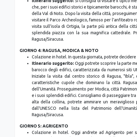
il teatro greco-romano, il secondo teatro classico più 
Acireale/Mascali.
GIORNO 3: CATANIA & SIRACUSA
Dopo la colazione, partenza per Catania, città adagiata su
Itinerario suggerito:
Si consiglia di visitare il tipico
che, per i suoi edifici storici e tipicamente barocchi, è
della Val di Noto. Dopo la visita della città, proseguimen
visitare il Parco Archeologico, famoso per l'anfiteatro 
visita sull'isola di Ortigia, la parte più antica della cit
splendida piazza con la sua magnifica cattedrale. 
Ragusa/Siracusa.
GIORNO 4: RAGUSA, MODICA & NOTO
Colazione in hotel. In questa giornata, potrete decidere 
Itinerario suggerito:
Oggi potrete scoprire la parte me
barocco degli edifici, caratterizzata da numerosi sit
Iniziate la visita dal centro storico di Ragusa, "Ibla
caratteristiche cupole che dominano la città. Ragusa
dell'Umanità. Proseguimento per Modica, città Patrimon
e i suoi splendidi edifici. Consigliamo di passeggiare tra
alta della collina, potrete ammirare un meraviglioso 