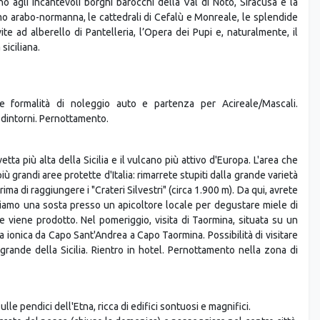
ultura e paesaggi naturali mozzafiato. Oltre alle magnifiche spiagge di
ei Turchi, la Sicilia ospita numerosi siti del Patrimonio Mondiale
culturale, artistica e storica nel corso dei secoli. Questi luoghi,
, uno dei più importanti centri del Mediterraneo antico, alla Villa del
no agli incantevoli borghi barocchi della Val di Noto, Siracusa e la
mo arabo-normanna, le cattedrali di Cefalù e Monreale, le splendide
ite ad alberello di Pantelleria, l’Opera dei Pupi e, naturalmente, il
iciliana.
le formalità di noleggio auto e partenza per Acireale/Mascali.
 dintorni. Pernottamento.
etta più alta della Sicilia e il vulcano più attivo d'Europa. L'area che
iù grandi aree protette d'Italia: rimarrete stupiti dalla grande varietà
ma di raggiungere i "Crateri Silvestri" (circa 1.900 m). Da qui, avrete
eriamo una sosta presso un apicoltore locale per degustare miele di
 viene prodotto. Nel pomeriggio, visita di Taormina, situata su un
a ionica da Capo Sant'Andrea a Capo Taormina. Possibilità di visitare