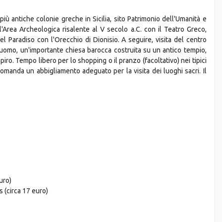
iù antiche colonie greche in Sicilia, sito Patrimonio dell'Umanità e
l'Area Archeologica risalente al V secolo a.C. con il Teatro Greco,
del Paradiso con l'Orecchio di Dionisio. A seguire, visita del centro
l Duomo, un'importante chiesa barocca costruita su un antico tempio,
iro. Tempo libero per lo shopping o il pranzo (facoltativo) nei tipici
accomanda un abbigliamento adeguato per la visita dei luoghi sacri. Il
uro)
 (circa 17 euro)