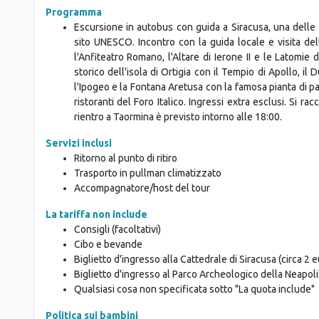
Programma
Escursione in autobus con guida a Siracusa, una delle p
sito UNESCO. Incontro con la guida locale e visita del
l'Anfiteatro Romano, l'Altare di Ierone II e le Latomie 
storico dell'isola di Ortigia con il Tempio di Apollo, i
l'Ipogeo e la Fontana Aretusa con la famosa pianta di pap
ristoranti del Foro Italico. Ingressi extra esclusi. Si r
rientro a Taormina è previsto intorno alle 18:00.
Servizi inclusi
Ritorno al punto di ritiro
Trasporto in pullman climatizzato
Accompagnatore/host del tour
La tariffa non include
Consigli (facoltativi)
Cibo e bevande
Biglietto d'ingresso alla Cattedrale di Siracusa (circa 2 e
Biglietto d'ingresso al Parco Archeologico della Neapolis
Qualsiasi cosa non specificata sotto "La quota include"
Politica sui bambini