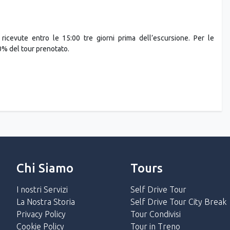
ricevute entro le 15:00 tre giorni prima dell’escursione. Per le
0% del tour prenotato.
Chi Siamo
Tours
I nostri Servizi
Self Drive Tour
La Nostra Storia
Self Drive Tour City Break
Privacy Policy
Tour Condivisi
Cookie Policy
Tour in Treno