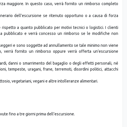
rza maggiore. In questo caso, verrà fornito un rimborso completo
tinerario dell’escursione se ritenuto opportuno o a causa di forza
spetto a quanto pubblicato per motivi tecnici o logistici. I clienti
ma pubblicato e verrà concesso un rimborso se le modifiche non
seggeri e sono soggette ad annullamento se tale minimo non viene
o, verrà fornito un rimborso oppure verrà offerta un’escursione
di, danni o smarrimento del bagaglio o degli effetti personali, né
oni, tempeste, uragani, frane, terremoti, disordini politici, attacchi
ttosio, vegetariani, vegani e altre intolleranze alimentari.
ute fino a tre giorni prima dell’escursione.