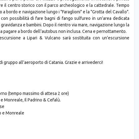
 di Giardini Naxos - L'escursione è soggetta a conferma in base alle
Eolie sono patrimonio dell'umanità come sito del Patrimonio Mondiale
ore per il porto di Milazzo e proseguimento in motonave privata
itare il centro storico con il parco archeologico e la cattedrale. Tempo
ro a bordo e navigazione lungo i "Faraglioni" e la "Grotta del Cavallo".
con possibilità di fare bagni di fango sulfureo in un'area dedicata
 gravidanza e bambini. Dopo il rientro via mare, navigazione lungo la
a da pagare a bordo dell'autobus non inclusa. Cena e pernottamento.
'escursione a Lipari & Vulcano sarà sostituita con un'escursione
i gruppo all'aeroporto di Catania. Grazie e arrivederci!
torno (tempo massimo di attesa 2 ore)
 e Monreale, Il Padrino & Cefalù.
ese