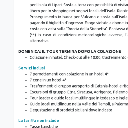
(*) Pick-up/trasferimento di ritorno dell'escursione al porto
condizioni meteorologiche.
Escursione facoltativa: Lipari & Vulcano
. Le isole 
UNESCO dal 2000. Partenza in autobus con accompagnat
per l'isola di Lipari. Sosta a terra con possibilità di vis
libero per lo shopping nei negozi locali dell'isola. Rient
Proseguimento in barca per Vulcano e sosta sull'isola 
pagando il biglietto d'ingresso. Fango vietato a donne in
costa con vista sulla "Roccia della Sirenetta". Ecotass
(**) In caso di condizioni meteorologiche avverse, l
alternativa.
DOMENICA: IL TOUR TERMINA DOPO LA COLAZIONE
Colazione in hotel. Check-out alle 10:00, trasferimento d
Servizi inclusi
7 pernottamenti con colazione in un hotel 4*
7 cene in un hotel 4*
Trasferimenti di gruppo aeroporto di Catania-hotel e ri
Escursioni di gruppo: Etna, Siracusa, Agrigento, Palermo
Tour leader e guide locali multilingue in tedesco e ingl