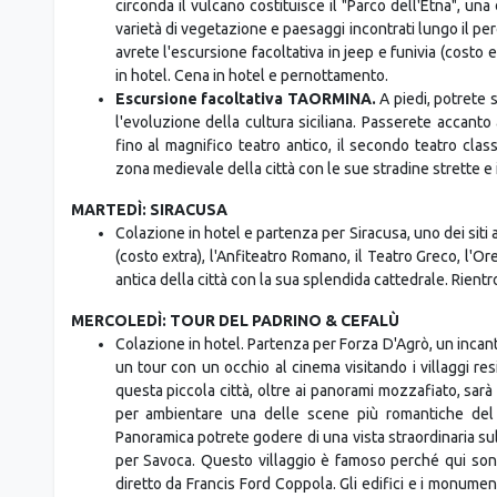
questa giornata, le camere saranno pronte dopo le 14:
programma. Cena e pernottamento.
LUNEDÌ: ETNA & TAORMINA
Colazione in hotel e partenza con la guida per l'Etna, la v
circonda il vulcano costituisce il "Parco dell'Etna", una 
varietà di vegetazione e paesaggi incontrati lungo il perco
avrete l'escursione facoltativa in jeep e funivia (costo e
in hotel. Cena in hotel e pernottamento.
Escursione facoltativa TAORMINA.
A piedi, potrete s
l'evoluzione della cultura siciliana. Passerete accanto a
fino al magnifico teatro antico, il secondo teatro class
zona medievale della città con le sue stradine strette e
MARTEDÌ: SIRACUSA
Colazione in hotel e partenza per Siracusa, uno dei siti 
(costo extra), l'Anfiteatro Romano, il Teatro Greco, l'Orec
antica della città con la sua splendida cattedrale. Rient
MERCOLEDÌ: TOUR DEL PADRINO & CEFALÙ
Colazione in hotel. Partenza per Forza D'Agrò, un incant
un tour con un occhio al cinema visitando i villaggi res