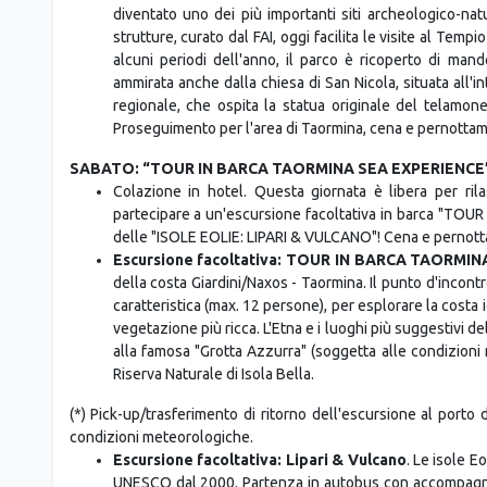
VENERDÌ: AGRIGENTO
Colazione in hotel. In mattinata partenza in auto per Ag
Tempio di Giunone, il Tempio della Concordia (uno dei te
Ercole, il Tempio di Castore e Polluce. Poi entrerem
importanza naturalistica e paesaggistica, situato in 
diventato uno dei più importanti siti archeologico-natur
strutture, curato dal FAI, oggi facilita le visite al Tempi
alcuni periodi dell'anno, il parco è ricoperto di man
ammirata anche dalla chiesa di San Nicola, situata all'i
regionale, che ospita la statua originale del telamone
Proseguimento per l'area di Taormina, cena e pernottam
SABATO: “TOUR IN BARCA TAORMINA SEA EXPERIENCE” 
Colazione in hotel. Questa giornata è libera per ril
partecipare a un'escursione facoltativa in barca "TO
delle "ISOLE EOLIE: LIPARI & VULCANO"! Cena e pernot
Escursione facoltativa: TOUR IN BARCA TAORMI
della costa Giardini/Naxos - Taormina. Il punto d'incontr
caratteristica (max. 12 persone), per esplorare la costa i
vegetazione più ricca. L'Etna e i luoghi più suggestivi del
alla famosa "Grotta Azzurra" (soggetta alle condizioni 
Riserva Naturale di Isola Bella.