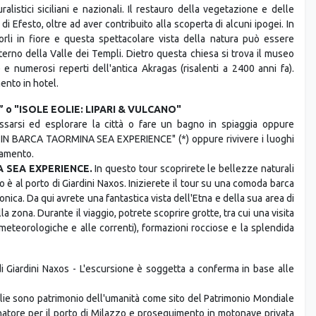
rigento e inizio della visita della Valle dei Templi, comprendente il
mpli dorici meglio conservati in tutto il mondo greco), il Tempio di
o nel giardino della Kolymbethra, un sito archeologico di grande
una piccola conca nel cuore della Valle dei Templi ad Agrigento. È
alistici siciliani e nazionali. Il restauro della vegetazione e delle
o di Efesto, oltre ad aver contribuito alla scoperta di alcuni ipogei. In
dorli in fiore e questa spettacolare vista della natura può essere
nterno della Valle dei Templi. Dietro questa chiesa si trova il museo
 e numerosi reperti dell'antica Akragas (risalenti a 2400 anni fa).
ento in hotel.
o "ISOLE EOLIE: LIPARI & VULCANO"
assarsi ed esplorare la città o fare un bagno in spiaggia oppure
UR IN BARCA TAORMINA SEA EXPERIENCE" (*) oppure rivivere i luoghi
tamento.
NA SEA EXPERIENCE.
In questo tour scoprirete le bellezze naturali
o è al porto di Giardini Naxos. Inizierete il tour su una comoda barca
onica. Da qui avrete una fantastica vista dell'Etna e della sua area di
la zona. Durante il viaggio, potrete scoprire grotte, tra cui una visita
meteorologiche e alle correnti), formazioni rocciose e la splendida