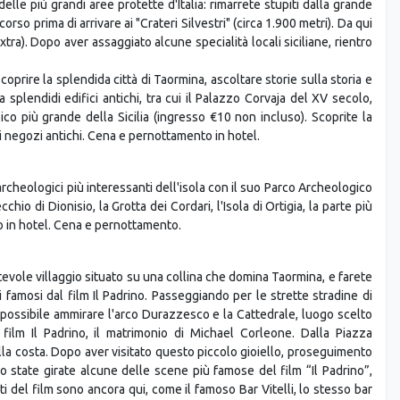
00 e potrete godervi la città. In hotel troverete informazioni sul
etta più alta della Sicilia e il vulcano più attivo d'Europa. L'area che
delle più grandi aree protette d'Italia: rimarrete stupiti dalla grande
rso prima di arrivare ai "Crateri Silvestri" (circa 1.900 metri). Da qui
xtra). Dopo aver assaggiato alcune specialità locali siciliane, rientro
coprire la splendida città di Taormina, ascoltare storie sulla storia e
 splendidi edifici antichi, tra cui il Palazzo Corvaja del XV secolo,
ico più grande della Sicilia (ingresso €10 non incluso). Scoprite la
 i negozi antichi. Cena e pernottamento in hotel.
archeologici più interessanti dell'isola con il suo Parco Archeologico
chio di Dionisio, la Grotta dei Cordari, l'Isola di Ortigia, la parte più
ro in hotel. Cena e pernottamento.
evole villaggio situato su una collina che domina Taormina, e farete
i famosi dal film Il Padrino. Passeggiando per le strette stradine di