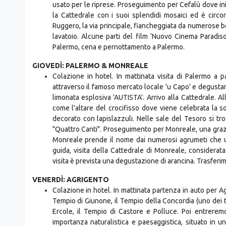
questa piccola città, oltre ai panorami mozzafiato, sar
per ambientare una delle scene più romantiche del f
Panoramica potrete godere di una vista straordinaria su
per Savoca. Questo villaggio è famoso perché qui sono
diretto da Francis Ford Coppola. Gli edifici e i monument
usato per le riprese. Proseguimento per Cefalù dove in
la Cattedrale con i suoi splendidi mosaici ed è circ
Ruggero, la via principale, fiancheggiata da numerose bo
lavatoio. Alcune parti del film ‘Nuovo Cinema Paradis
Palermo, cena e pernottamento a Palermo.
GIOVEDÌ: PALERMO & MONREALE
Colazione in hotel. In mattinata visita di Palermo a
attraverso il famoso mercato locale 'u Capo' e degusta
limonata esplosiva 'AUTISTA'. Arrivo alla Cattedrale. Al
come l'altare del crocifisso dove viene celebrata la sof
decorato con lapislazzuli. Nelle sale del Tesoro si tro
"Quattro Canti". Proseguimento per Monreale, una graz
Monreale prende il nome dai numerosi agrumeti che un
guida, visita della Cattedrale di Monreale, considera
visita è prevista una degustazione di arancina. Trasfer