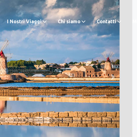
I Nostri Viaggi
Chi siamo
Contatti
M.
Next