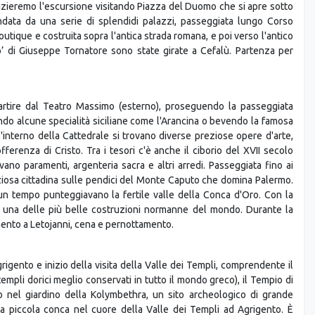
à possibile ammirare l'arco Durazzesco e la Cattedrale, luogo scelto
ilm Il Padrino, il matrimonio di Michael Corleone. Dalla Piazza
lla costa. Dopo aver visitato questo piccolo gioiello, proseguimento
 state girate alcune delle scene più famose del film “Il Padrino”,
i del film sono ancora qui, come il famoso Bar Vitelli, lo stesso bar
izieremo l'escursione visitando Piazza del Duomo che si apre sotto
ondata da una serie di splendidi palazzi, passeggiata lungo Corso
utique e costruita sopra l'antica strada romana, e poi verso l'antico
o’ di Giuseppe Tornatore sono state girate a Cefalù. Partenza per
 partire dal Teatro Massimo (esterno), proseguendo la passeggiata
ndo alcune specialità siciliane come l'Arancina o bevendo la famosa
l'interno della Cattedrale si trovano diverse preziose opere d'arte,
ferenza di Cristo. Tra i tesori c'è anche il ciborio del XVII secolo
vano paramenti, argenteria sacra e altri arredi. Passeggiata fino ai
iosa cittadina sulle pendici del Monte Caputo che domina Palermo.
 tempo punteggiavano la fertile valle della Conca d'Oro. Con la
ta una delle più belle costruzioni normanne del mondo. Durante la
imento a Letojanni, cena e pernottamento.