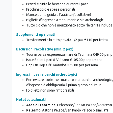
Guide locali multilingue nella Valle dei Templi, a Paler
Degustazione di prodotti siciliani dove indicato
La tariffa non include
Tasse turistiche
Pranzi e tutte le bevande durante i pasti
Facchinaggio e spese personali
Mance per la guida e l'autista (facoltative)
Biglietti d'ingresso a monumenti e siti archeologici
Tutto ciò che non è menzionato sotto "la tariffa include
Supplementi opzionali
Trasferimento in auto privata 1/2 pax €110 per tratta
Escursioni facoltative (min. 2 pax):
Tour in barca esperienza mare di Taormina €49.00 per 
Isole Eolie: Lipari & Vulcano €105.00 per persona
Hop On Hop Off Taormina €29.00 per persona
Ingressi musei e parchi archeologici
Per evitare code nei musei o nei parchi archeologici,
d'ingresso è obbligatoria il primo giorno del tour.