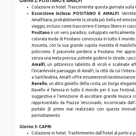
Giorno 2: POSITANO E AMALFI
Colazione in hotel. Trascorrerete questa giornata sulla 
Escursione inclusa: POSITANO E AMALFI
. Verret
Amalfitana, probabilmente la strada più bella ed emozion
viaggio, incluso come trascorrere il tempo libero in cias
Positano
è un vero paradiso, sviluppato verticalmente i
colorata moda di Positano conosciuta in tutto il mondo.
Assunta, con la sua grande cupola rivestita di maiolic
policromo. È piacevole perdersi a Positano. Per appr
senza una meta precisa; potrete godervi le strade, i picco
Amalfi
, un pittoresco labirinto di vicoli e scalinate a
l'incantevole paesaggio di Amalfi, la città da cui l'int
a Sant'Andrea, Amalfi offre innumerevoli testimonianze 
Ravello
, un altro gioiello della costa, un borgo elegant
Ravello è famosa in tutto il mondo per il suo Festival
suggestiva e l'emozione di ascoltare grande musica cre
rappresentato da Piazza Vescovado, incorniciata dall
portale (il primo mai realizzato con questa innova
pernottamento