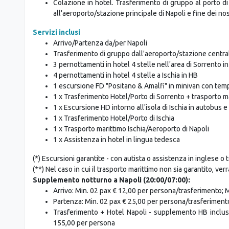
Giorno 8: PARTENZA
Colazione in hotel. Trasferimento di gruppo al porto di
all'aeroporto/stazione principale di Napoli e fine dei nost
Servizi inclusi
Arrivo/Partenza da/per Napoli
Trasferimento di gruppo dall'aeroporto/stazione centrale
3 pernottamenti in hotel 4 stelle nell'area di Sorrento i
4 pernottamenti in hotel 4 stelle a Ischia in HB
1 escursione FD "Positano & Amalfi" in minivan con temp
1 x Trasferimento Hotel/Porto di Sorrento + trasporto mar
1 x Escursione HD intorno all'isola di Ischia in autobus e 
1 x Trasferimento Hotel/Porto di Ischia
1 x Trasporto marittimo Ischia/Aeroporto di Napoli
1 x Assistenza in hotel in lingua tedesca
(*) Escursioni garantite - con autista o assistenza in inglese o
(**) Nel caso in cui il trasporto marittimo non sia garantito, ver
Supplemento notturno a Napoli (20:00/07:00):
Arrivo: Min. 02 pax € 12,00 per persona/trasferimento; 
Partenza: Min. 02 pax € 25,00 per persona/trasferiment