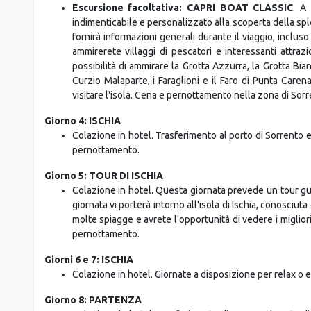
Giorno 3: CAPRI
Colazione in hotel. Trasferimento dall'hotel al porto e p
Escursione facoltativa: CAPRI BOAT CLASSIC
. A
indimenticabile e personalizzato alla scoperta della sple
fornirà informazioni generali durante il viaggio, inclus
ammirerete villaggi di pescatori e interessanti attrazi
possibilità di ammirare la Grotta Azzurra, la Grotta Bian
Curzio Malaparte, i Faraglioni e il Faro di Punta Care
visitare l'isola. Cena e pernottamento nella zona di Sorr
Giorno 4: ISCHIA
Colazione in hotel. Trasferimento al porto di Sorrento e 
pernottamento.
Giorno 5: TOUR DI ISCHIA
Colazione in hotel. Questa giornata prevede un tour gui
giornata vi porterà intorno all'isola di Ischia, conosciu
molte spiagge e avrete l'opportunità di vedere i miglio
pernottamento.
Giorni 6 e 7: ISCHIA
Colazione in hotel. Giornate a disposizione per relax o e