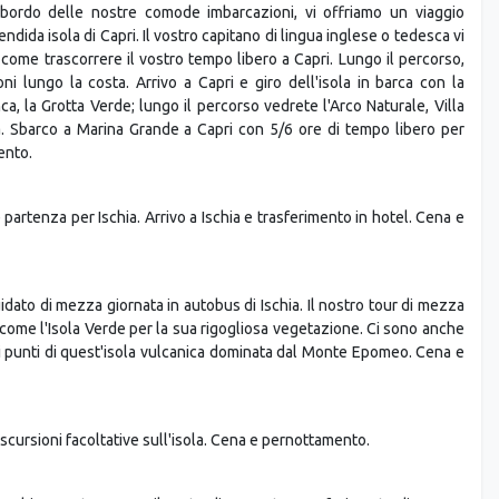
artenza per Capri, lungo la Costiera Sorrentina.
 bordo delle nostre comode imbarcazioni, vi offriamo un viaggio
ndida isola di Capri. Il vostro capitano di lingua inglese o tedesca vi
o come trascorrere il vostro tempo libero a Capri. Lungo il percorso,
oni lungo la costa. Arrivo a Capri e giro dell'isola in barca con la
ca, la Grotta Verde; lungo il percorso vedrete l'Arco Naturale, Villa
na. Sbarco a Marina Grande a Capri con 5/6 ore di tempo libero per
ento.
partenza per Ischia. Arrivo a Ischia e trasferimento in hotel. Cena e
dato di mezza giornata in autobus di Ischia. Il nostro tour di mezza
ta come l'Isola Verde per la sua rigogliosa vegetazione. Ci sono anche
ri punti di quest'isola vulcanica dominata dal Monte Epomeo. Cena e
scursioni facoltative sull'isola. Cena e pernottamento.