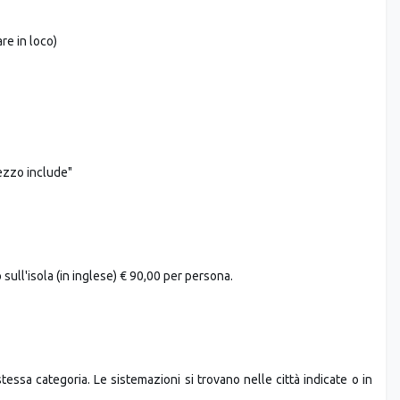
o: Trasferimento Min. 02 pax € 165,00 per persona, Min. 04 pax €
re in loco)
ezzo include"
sull'isola (in inglese) € 90,00 per persona.