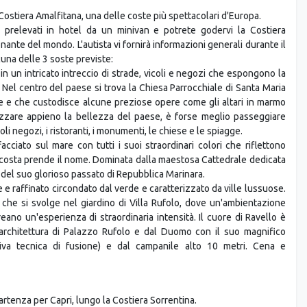
Costiera Amalfitana, una delle coste più spettacolari d'Europa.
e prelevati in hotel da un minivan e potrete godervi la Costiera
ante del mondo. L'autista vi fornirà informazioni generali durante il
cuna delle 3 soste previste:
n un intricato intreccio di strade, vicoli e negozi che espongono la
 Nel centro del paese si trova la Chiesa Parrocchiale di Santa Maria
he e che custodisce alcune preziose opere come gli altari in marmo
ezzare appieno la bellezza del paese, è forse meglio passeggiare
li negozi, i ristoranti, i monumenti, le chiese e le spiagge.
ffacciato sul mare con tutti i suoi straordinari colori che riflettono
era costa prende il nome. Dominata dalla maestosa Cattedrale dedicata
del suo glorioso passato di Repubblica Marinara.
e e raffinato circondato dal verde e caratterizzato da ville lussuose.
, che si svolge nel giardino di Villa Rufolo, dove un'ambientazione
ano un'esperienza di straordinaria intensità. Il cuore di Ravello è
'architettura di Palazzo Rufolo e dal Duomo con il suo magnifico
tiva tecnica di fusione) e dal campanile alto 10 metri. Cena e