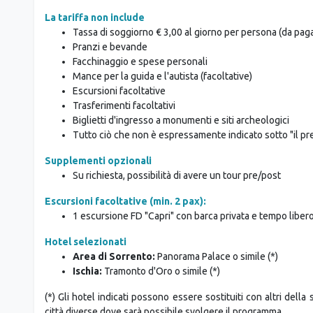
Trasferimento + Hotel Napoli - supplemento HB inclus
155,00 per persona
La tariffa non include
Tassa di soggiorno € 3,00 al giorno per persona (da paga
Pranzi e bevande
Facchinaggio e spese personali
Mance per la guida e l'autista (facoltative)
Escursioni facoltative
Trasferimenti facoltativi
Biglietti d'ingresso a monumenti e siti archeologici
Tutto ciò che non è espressamente indicato sotto "il pr
Supplementi opzionali
Su richiesta, possibilità di avere un tour pre/post
Escursioni facoltative (min. 2 pax):
1 escursione FD "Capri" con barca privata e tempo libero 
Hotel selezionati
Area di Sorrento:
Panorama Palace o simile (*)
Ischia:
Tramonto d'Oro o simile (*)