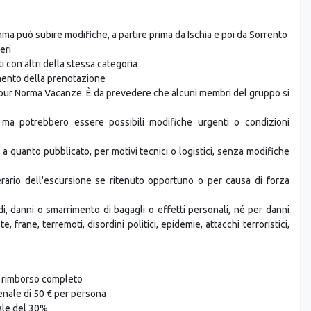
 stessa categoria. Le sistemazioni si trovano nelle città indicate o in
amma può subire modifiche, a partire prima da Ischia e poi da Sorrento
eri
i con altri della stessa categoria
omento della prenotazione
tour Norma Vacanze. È da prevedere che alcuni membri del gruppo si
ma potrebbero essere possibili modifiche urgenti o condizioni
a quanto pubblicato, per motivi tecnici o logistici, senza modifiche
inerario dell'escursione se ritenuto opportuno o per causa di forza
i, danni o smarrimento di bagagli o effetti personali, né per danni
e, frane, terremoti, disordini politici, epidemie, attacchi terroristici,
n rimborso completo