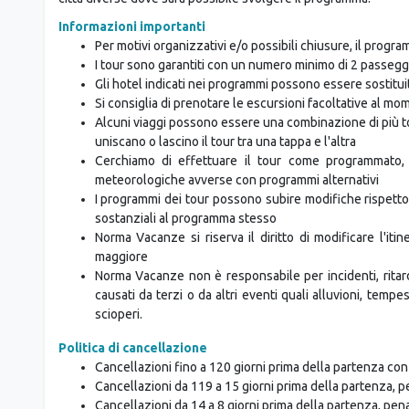
(*) Gli hotel indicati possono essere sostituiti con altri della
città diverse dove sarà possibile svolgere il programma.
Informazioni importanti
Per motivi organizzativi e/o possibili chiusure, il progr
I tour sono garantiti con un numero minimo di 2 passegg
Gli hotel indicati nei programmi possono essere sostituit
Si consiglia di prenotare le escursioni facoltative al m
Alcuni viaggi possono essere una combinazione di più 
uniscano o lascino il tour tra una tappa e l'altra
Cerchiamo di effettuare il tour come programmato, 
meteorologiche avverse con programmi alternativi
I programmi dei tour possono subire modifiche rispetto 
sostanziali al programma stesso
Norma Vacanze si riserva il diritto di modificare l'it
maggiore
Norma Vacanze non è responsabile per incidenti, ritard
causati da terzi o da altri eventi quali alluvioni, tempest
scioperi.
Politica di cancellazione
Cancellazioni fino a 120 giorni prima della partenza co