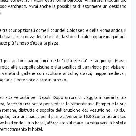
oso Pantheon. Avrai anche la possibilità di esprimere un desiderio
i.
 tra tour opzionali come il tour del Colosseo e della Roma antica, il
la tua conoscenza dell’arte e della storia locale, oppure magari una
tto più famoso d’Italia, la pizza.
f per un tour panoramico della “città eterna” e raggiungi i Musei
iretto alla Cappella Sistina e alla Basilica di San Pietro per visitare i
 varietà di gallerie con sculture antiche, arazzi, mappe medievali,
ngelo e l’incredibile altare in bronzo.
d alta velocità per Napoli. Dopo un’ora di viaggio, inizierai la tua
ina, facendo una sosta per vedere la straordinaria Pompei e la sua
à romana, distrutta e sepolta dall’eruzione del Vesuvio nel 79 d.C.
guito, farai una pausa per il pranzo. Verso le 16:00 continuerai il tuo
ve ti attende il tuo hotel, affacciato sul mare. La cena sarà in hotel e
 Pernottamento in hotel.