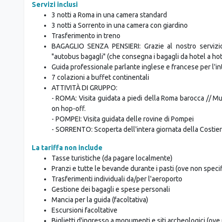
Servizi inclusi
3 notti a Roma in una camera standard
3 notti a Sorrento in una camera con giardino
Trasferimento in treno
BAGAGLIO SENZA PENSIERI: Grazie al nostro servizio d
"autobus bagagli" (che consegna i bagagli da hotel a hote
Guida professionale parlante inglese e francese per l'in
7 colazioni a buffet continentali
ATTIVITÀ DI GRUPPO:
- ROMA: Visita guidata a piedi della Roma barocca // Muse
on hop-off.
- POMPEI: Visita guidata delle rovine di Pompei
- SORRENTO: Scoperta dell'intera giornata della Costie
La tariffa non include
Tasse turistiche (da pagare localmente)
Pranzi e tutte le bevande durante i pasti (ove non specif
Trasferimenti individuali da/per l'aeroporto
Gestione dei bagagli e spese personali
Mancia per la guida (facoltativa)
Escursioni facoltative
Biglietti d'ingresso a monumenti e siti archeologici (ove