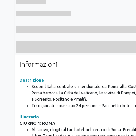
Informazioni
Descrizione
Scopri l'Italia centrale e meridionale da Roma alla Cost
Roma barocca, la Città del Vaticano, le rovine di Pompei,
a Sorrento, Positano e Amalfi.
Tour guidato - massimo 24 persone – Pacchetto hotel, tr
Itinerario
GIORNO 1: ROMA
All’arrivo, dirigiti al tuo hotel nel centro di Roma. Prend
il tuo Tour Leader e il gruppo per una passeggiata gui