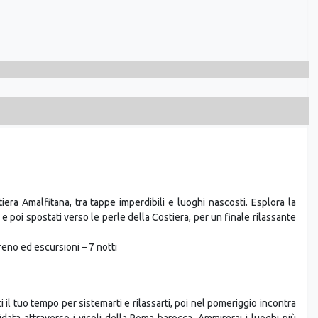
iera Amalfitana, tra tappe imperdibili e luoghi nascosti. Esplora la
 e poi spostati verso le perle della Costiera, per un finale rilassante
eno ed escursioni – 7 notti
iti il tuo tempo per sistemarti e rilassarti, poi nel pomeriggio incontra
data attraverso i vicoli della Roma barocca. Ammirerai i luoghi più