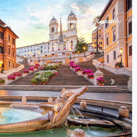
I Nostri Viaggi
Chi siamo
Contatti
M.
Next