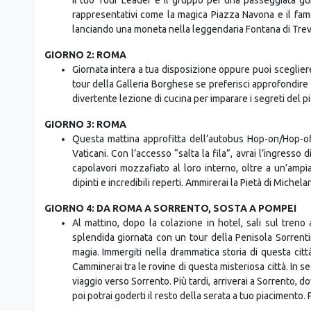
rappresentativi come la magica Piazza Navona e il fam
lanciando una moneta nella leggendaria Fontana di Trev
GIORNO 2: ROMA
Giornata intera a tua disposizione oppure puoi scegliere
tour della Galleria Borghese se preferisci approfondire 
divertente lezione di cucina per imparare i segreti del pia
GIORNO 3: ROMA
Questa mattina approfitta dell’autobus Hop-on/Hop-of
Vaticani. Con l’accesso “salta la fila”, avrai l’ingresso d
capolavori mozzafiato al loro interno, oltre a un’ampia
dipinti e incredibili reperti. Ammirerai la Pietà di Michela
GIORNO 4: DA ROMA A SORRENTO, SOSTA A POMPEI
Al mattino, dopo la colazione in hotel, sali sul treno a
splendida giornata con un tour della Penisola Sorrent
magia. Immergiti nella drammatica storia di questa citt
Camminerai tra le rovine di questa misteriosa città. In se
viaggio verso Sorrento. Più tardi, arriverai a Sorrento, do
poi potrai goderti il resto della serata a tuo piacimento.