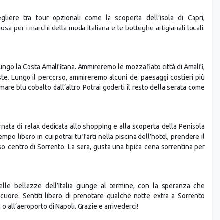
liere tra tour opzionali come la scoperta dell’isola di Capri,
amosa per i marchi della moda italiana e le botteghe artigianali locali.
lungo la Costa Amalfitana. Ammireremo le mozzafiato città di Amalfi,
te. Lungo il percorso, ammireremo alcuni dei paesaggi costieri più
are blu cobalto dall’altro. Potrai goderti il resto della serata come
ornata di relax dedicata allo shopping e alla scoperta della Penisola
empo libero in cui potrai tuffarti nella piscina dell’hotel, prendere il
o centro di Sorrento. La sera, gusta una tipica cena sorrentina per
elle bellezze dell’Italia giunge al termine, con la speranza che
uore. Sentiti libero di prenotare qualche notte extra a Sorrento
o all’aeroporto di Napoli. Grazie e arrivederci!