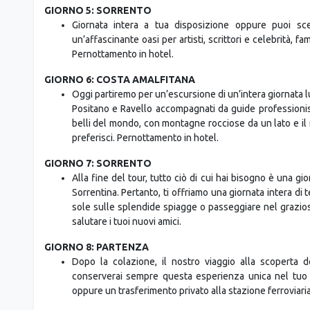
GIORNO 5: SORRENTO
Giornata intera a tua disposizione oppure puoi sceg
un’affascinante oasi per artisti, scrittori e celebrità, f
Pernottamento in hotel.
GIORNO 6: COSTA AMALFITANA
Oggi partiremo per un’escursione di un’intera giornata 
Positano e Ravello accompagnati da guide professionis
belli del mondo, con montagne rocciose da un lato e il m
preferisci. Pernottamento in hotel.
GIORNO 7: SORRENTO
Alla fine del tour, tutto ciò di cui hai bisogno è una gi
Sorrentina. Pertanto, ti offriamo una giornata intera di t
sole sulle splendide spiagge o passeggiare nel grazios
salutare i tuoi nuovi amici.
GIORNO 8: PARTENZA
Dopo la colazione, il nostro viaggio alla scoperta d
conserverai sempre questa esperienza unica nel tuo c
oppure un trasferimento privato alla stazione ferroviaria 