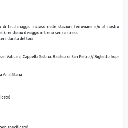
i facchinaggio incluso nelle stazioni ferroviarie e/o al nostro
l), rendiamo il viaggio in treno senza stress.
tera durata del tour
i Vaticani, Cappella Sistina, Basilica di San Pietro // Biglietto hop-
ra Amalfitana
icato)
 non specificato)