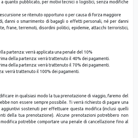
a quanto pubblicato, per motivi tecnici o logistici, senza modifiche
ll'escursione se ritenuto opportuno o per causa di forza maggiore
i, danni o smarrimento di bagagli o effetti personali, né per danni
e, frane, terremoti, disordini politici, epidemie, attacchi terroristici,
della partenza: verrà applicata una penale del 10%
prima della partenza: verrà trattenuto il 40% dei pagamenti.
prima della partenza: verrà trattenuto il 70% dei pagamenti.
za: verrà trattenuto il 100% dei pagamenti.
odificare in qualsiasi modo la tua prenotazione di viaggio, faremo del
ebbe non essere sempre possibile. Ti verrà richiesto di pagare una
 aggiuntivi sostenuti per effettuare questa modifica (inclusi quelli
nenti della tua prenotazione). Alcune prenotazioni potrebbero non
i modifica potrebbe comportare una penale di cancellazione fino al