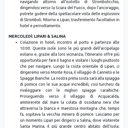
navigando attorno all'isolotto di Strombolicchio,
dirigendosi verso la Sciara del Fuoco, dopo l'ancoraggio,
potrete godere della spettacolare vista delle esplosioni
di Stromboli. Ritorno a Lipari, trasferimento facoltativo in
hotel e pernottamento.
MERCOLEDÌ: LIPARI & SALINA
Colazione in hotel, incontro al porto e partenza alle
10:00. Queste isole sono le più grandi dell'arcipelago
eoliano e, grazie alla loro vicinanza, l'itinerario offre più
opportunità per fare il bagno e visitare i luoghi piuttosto
che per navigare. Lungo la costa orientale di Lipari, ci
dirigeremo verso Monte Rosa, il villaggio di Canneto e le
Spiagge Bianche. La nostra prima sosta sarà alla spiaggia
di pomice con le sue acque incredibili, così turchesi da
rivaleggiare con le migliori spiagge caraibiche.
Proseguendo verso il villaggio di Acquacalda,
ammirerete dal mare la colata di ossidiana nera che
attraversa la bianca e maestosa montagna che, tempo
fa, ospitava la vecchia miniera di pomice. Lasciamo per
un momento Lipari per dirigerci a Salina, dove visiterete
Santa Marina, il più grande centro abitato dell'isola.