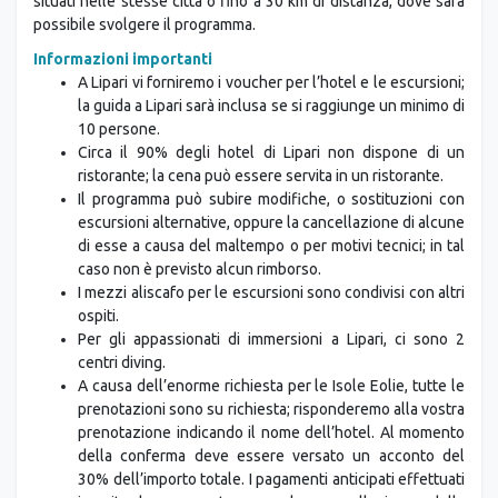
situati nelle stesse città o fino a 30 km di distanza, dove sarà
possibile svolgere il programma.
Informazioni importanti
A Lipari vi forniremo i voucher per l’hotel e le escursioni;
la guida a Lipari sarà inclusa se si raggiunge un minimo di
10 persone.
Circa il 90% degli hotel di Lipari non dispone di un
ristorante; la cena può essere servita in un ristorante.
Il programma può subire modifiche, o sostituzioni con
escursioni alternative, oppure la cancellazione di alcune
di esse a causa del maltempo o per motivi tecnici; in tal
caso non è previsto alcun rimborso.
I mezzi aliscafo per le escursioni sono condivisi con altri
ospiti.
Per gli appassionati di immersioni a Lipari, ci sono 2
centri diving.
A causa dell’enorme richiesta per le Isole Eolie, tutte le
prenotazioni sono su richiesta; risponderemo alla vostra
prenotazione indicando il nome dell’hotel. Al momento
della conferma deve essere versato un acconto del
30% dell’importo totale. I pagamenti anticipati effettuati