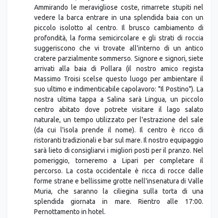
Ammirando le meravigliose coste, rimarrete stupiti nel
vedere la barca entrare in una splendida baia con un
piccolo isolotto al centro. Il brusco cambiamento di
profondità, la forma semicircolare e gli strati di roccia
suggeriscono che vi trovate all'interno di un antico
cratere parzialmente sommerso. Signore e signori, siete
arrivati alla baia di Pollara (il nostro amico regista
Massimo Troisi scelse questo luogo per ambientare il
suo ultimo e indimenticabile capolavoro: "Il Postino"). La
nostra ultima tappa a Salina sarà Lingua, un piccolo
centro abitato dove potrete visitare il lago salato
naturale, un tempo utilizzato per l'estrazione del sale
(da cui l'isola prende il nome). Il centro è ricco di
ristoranti tradizionali e bar sul mare. Il nostro equipaggio
sarà lieto di consigliarvi i migliori posti per il pranzo. Nel
pomeriggio, torneremo a Lipari per completare il
percorso. La costa occidentale è ricca di rocce dalle
forme strane e bellissime grotte nell'insenatura di Valle
Muria, che saranno la ciliegina sulla torta di una
splendida giornata in mare. Rientro alle 17:00.
Pernottamento in hotel.