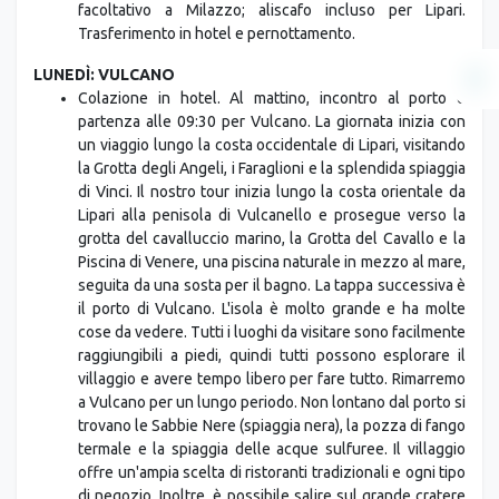
facoltativo a Milazzo; aliscafo incluso per Lipari.
Trasferimento in hotel e pernottamento.
LUNEDÌ: VULCANO
Colazione in hotel. Al mattino, incontro al porto e
partenza alle 09:30 per Vulcano. La giornata inizia con
un viaggio lungo la costa occidentale di Lipari, visitando
la Grotta degli Angeli, i Faraglioni e la splendida spiaggia
di Vinci. Il nostro tour inizia lungo la costa orientale da
Lipari alla penisola di Vulcanello e prosegue verso la
grotta del cavalluccio marino, la Grotta del Cavallo e la
Piscina di Venere, una piscina naturale in mezzo al mare,
seguita da una sosta per il bagno. La tappa successiva è
il porto di Vulcano. L'isola è molto grande e ha molte
cose da vedere. Tutti i luoghi da visitare sono facilmente
raggiungibili a piedi, quindi tutti possono esplorare il
villaggio e avere tempo libero per fare tutto. Rimarremo
a Vulcano per un lungo periodo. Non lontano dal porto si
trovano le Sabbie Nere (spiaggia nera), la pozza di fango
termale e la spiaggia delle acque sulfuree. Il villaggio
offre un'ampia scelta di ristoranti tradizionali e ogni tipo
di negozio. Inoltre, è possibile salire sul grande cratere