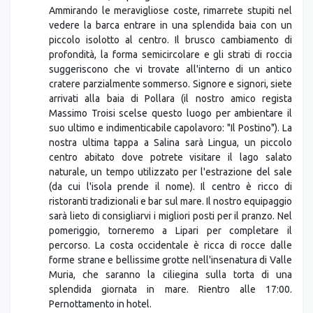
Ammirando le meravigliose coste, rimarrete stupiti nel
vedere la barca entrare in una splendida baia con un
piccolo isolotto al centro. Il brusco cambiamento di
profondità, la forma semicircolare e gli strati di roccia
suggeriscono che vi trovate all'interno di un antico
cratere parzialmente sommerso. Signore e signori, siete
arrivati alla baia di Pollara (il nostro amico regista
Massimo Troisi scelse questo luogo per ambientare il
suo ultimo e indimenticabile capolavoro: "Il Postino"). La
nostra ultima tappa a Salina sarà Lingua, un piccolo
centro abitato dove potrete visitare il lago salato
naturale, un tempo utilizzato per l'estrazione del sale
(da cui l'isola prende il nome). Il centro è ricco di
ristoranti tradizionali e bar sul mare. Il nostro equipaggio
sarà lieto di consigliarvi i migliori posti per il pranzo. Nel
pomeriggio, torneremo a Lipari per completare il
percorso. La costa occidentale è ricca di rocce dalle
forme strane e bellissime grotte nell'insenatura di Valle
Muria, che saranno la ciliegina sulla torta di una
splendida giornata in mare. Rientro alle 17:00.
Pernottamento in hotel.