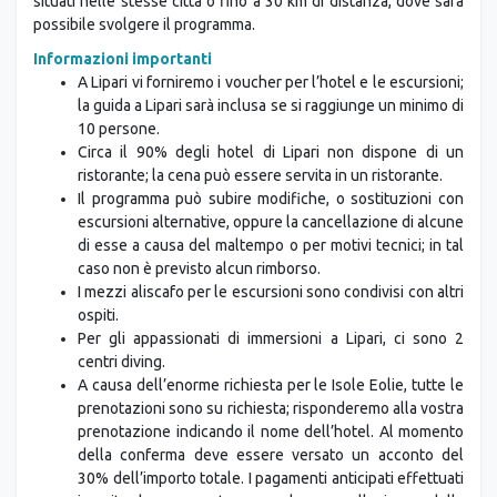
situati nelle stesse città o fino a 30 km di distanza, dove sarà
possibile svolgere il programma.
Informazioni importanti
A Lipari vi forniremo i voucher per l’hotel e le escursioni;
la guida a Lipari sarà inclusa se si raggiunge un minimo di
10 persone.
Circa il 90% degli hotel di Lipari non dispone di un
ristorante; la cena può essere servita in un ristorante.
Il programma può subire modifiche, o sostituzioni con
escursioni alternative, oppure la cancellazione di alcune
di esse a causa del maltempo o per motivi tecnici; in tal
caso non è previsto alcun rimborso.
I mezzi aliscafo per le escursioni sono condivisi con altri
ospiti.
Per gli appassionati di immersioni a Lipari, ci sono 2
centri diving.
A causa dell’enorme richiesta per le Isole Eolie, tutte le
prenotazioni sono su richiesta; risponderemo alla vostra
prenotazione indicando il nome dell’hotel. Al momento
della conferma deve essere versato un acconto del
30% dell’importo totale. I pagamenti anticipati effettuati