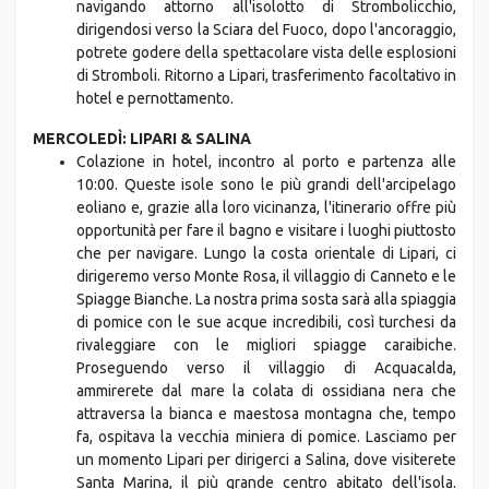
navigando attorno all'isolotto di Strombolicchio,
dirigendosi verso la Sciara del Fuoco, dopo l'ancoraggio,
potrete godere della spettacolare vista delle esplosioni
di Stromboli. Ritorno a Lipari, trasferimento facoltativo in
hotel e pernottamento.
MERCOLEDÌ: LIPARI & SALINA
Colazione in hotel, incontro al porto e partenza alle
10:00. Queste isole sono le più grandi dell'arcipelago
eoliano e, grazie alla loro vicinanza, l'itinerario offre più
opportunità per fare il bagno e visitare i luoghi piuttosto
che per navigare. Lungo la costa orientale di Lipari, ci
dirigeremo verso Monte Rosa, il villaggio di Canneto e le
Spiagge Bianche. La nostra prima sosta sarà alla spiaggia
di pomice con le sue acque incredibili, così turchesi da
rivaleggiare con le migliori spiagge caraibiche.
Proseguendo verso il villaggio di Acquacalda,
ammirerete dal mare la colata di ossidiana nera che
attraversa la bianca e maestosa montagna che, tempo
fa, ospitava la vecchia miniera di pomice. Lasciamo per
un momento Lipari per dirigerci a Salina, dove visiterete
Santa Marina, il più grande centro abitato dell'isola.