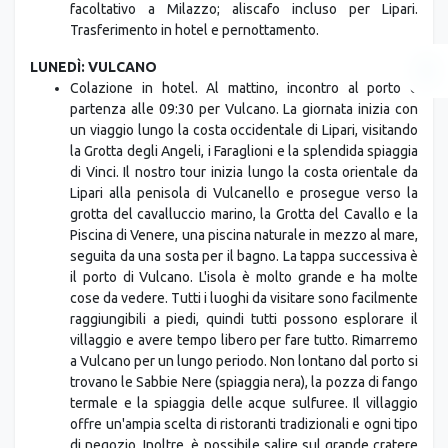
facoltativo a Milazzo; aliscafo incluso per Lipari.
Trasferimento in hotel e pernottamento.
LUNEDÌ: VULCANO
Colazione in hotel. Al mattino, incontro al porto e
partenza alle 09:30 per Vulcano. La giornata inizia con
un viaggio lungo la costa occidentale di Lipari, visitando
la Grotta degli Angeli, i Faraglioni e la splendida spiaggia
di Vinci. Il nostro tour inizia lungo la costa orientale da
Lipari alla penisola di Vulcanello e prosegue verso la
grotta del cavalluccio marino, la Grotta del Cavallo e la
Piscina di Venere, una piscina naturale in mezzo al mare,
seguita da una sosta per il bagno. La tappa successiva è
il porto di Vulcano. L'isola è molto grande e ha molte
cose da vedere. Tutti i luoghi da visitare sono facilmente
raggiungibili a piedi, quindi tutti possono esplorare il
villaggio e avere tempo libero per fare tutto. Rimarremo
a Vulcano per un lungo periodo. Non lontano dal porto si
trovano le Sabbie Nere (spiaggia nera), la pozza di fango
termale e la spiaggia delle acque sulfuree. Il villaggio
offre un'ampia scelta di ristoranti tradizionali e ogni tipo
di negozio. Inoltre, è possibile salire sul grande cratere