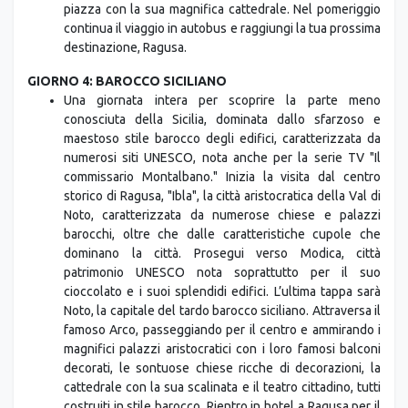
piazza con la sua magnifica cattedrale. Nel pomeriggio
continua il viaggio in autobus e raggiungi la tua prossima
destinazione, Ragusa.
GIORNO 4: BAROCCO SICILIANO
Una giornata intera per scoprire la parte meno
conosciuta della Sicilia, dominata dallo sfarzoso e
maestoso stile barocco degli edifici, caratterizzata da
numerosi siti UNESCO, nota anche per la serie TV "Il
commissario Montalbano." Inizia la visita dal centro
storico di Ragusa, "Ibla", la città aristocratica della Val di
Noto, caratterizzata da numerose chiese e palazzi
barocchi, oltre che dalle caratteristiche cupole che
dominano la città. Prosegui verso Modica, città
patrimonio UNESCO nota soprattutto per il suo
cioccolato e i suoi splendidi edifici. L’ultima tappa sarà
Noto, la capitale del tardo barocco siciliano. Attraversa il
famoso Arco, passeggiando per il centro e ammirando i
magnifici palazzi aristocratici con i loro famosi balconi
decorati, le sontuose chiese ricche di decorazioni, la
cattedrale con la sua scalinata e il teatro cittadino, tutti
costruiti in stile barocco. Rientro in hotel a Ragusa per il