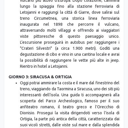
lungo la spiaggia fino alla stazione ferroviaria di
Letojanni e raggiungi la città di Giarre, dove salirai sul
treno Circumetnea, una storica linea ferroviaria
inaugurata nel 1898 che percorre il vulcano,
attraversando molti villaggi e offrendo ai viaggiatori
viste pittoresche di questo paesaggio unico.
L’escursione proseguirà in autobus per raggiungere i
"Crateri Silvestri" (a circa 1.900 metri). Goditi una
degustazione di cibo e vino in una cantina locale e avrai
la possibilità di raggiungere le vette più alte in jeep.
Rientro in hotel a Letojanni.
GIORNO 3: SIRACUSA & ORTIGIA
Oggi potrai ammirare la costa e il mare dal finestrino del
treno, viaggiando da Taormina a Siracusa, uno dei siti più
interessanti dell’isola. Una guida ti accompagnerà alla
scoperta del Parco Archeologico, famoso per il suo
anfiteatro romano, il teatro greco e l’Orecchio di
Dionisio. Prosegui la visita dirigendoti verso l’isola di
Ortigia, la parte più antica della città, caratterizzata dai
suoi vicoli stretti, dalle viste sul mare e dalla splendida