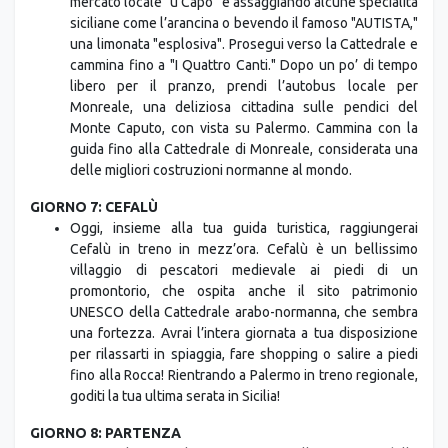
mercato locale "u Capo" e assaggiando alcune specialità
siciliane come l’arancina o bevendo il famoso "AUTISTA,"
una limonata "esplosiva". Prosegui verso la Cattedrale e
cammina fino a "I Quattro Canti." Dopo un po’ di tempo
libero per il pranzo, prendi l’autobus locale per
Monreale, una deliziosa cittadina sulle pendici del
Monte Caputo, con vista su Palermo. Cammina con la
guida fino alla Cattedrale di Monreale, considerata una
delle migliori costruzioni normanne al mondo.
GIORNO 7: CEFALÙ
Oggi, insieme alla tua guida turistica, raggiungerai
Cefalù in treno in mezz’ora. Cefalù è un bellissimo
villaggio di pescatori medievale ai piedi di un
promontorio, che ospita anche il sito patrimonio
UNESCO della Cattedrale arabo-normanna, che sembra
una fortezza. Avrai l’intera giornata a tua disposizione
per rilassarti in spiaggia, fare shopping o salire a piedi
fino alla Rocca! Rientrando a Palermo in treno regionale,
goditi la tua ultima serata in Sicilia!
GIORNO 8: PARTENZA