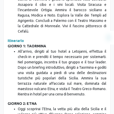
Assapora il cibo e i vini locali. Visita Siracusa e
l’incantevole Ortigia. Ammira il barocco siciliano a
Ragusa, Modica e Noto. Esplora la Valle dei Templi ad
Agrigento. Concludi a Palermo con il Teatro Massimo e
la Cattedrale di Monreale. Vivi il fascino pittoresco di
Cefalù.
Itinerario
GIORNO 1: TAORMINA
All’arrivo, dirigiti al tuo hotel a Letojanni, effettua il
check-in e prenditi il tempo necessario per sistemarti.
Nel pomeriggio, incontra il tuo gruppo e il tour leader.
Dopo un briefing introduttivo, dirigiti a Taormina e goditi
una visita guidata a piedi di una delle destinazioni
turistiche più popolari della Sicilia. Ammira la sua
terrazza naturale affacciata sul mare, dominata dal
maestoso vulcano Etna, e visita il Teatro Greco-Romano.
Rientra in hotel per una cena di benvenuto.
GIORNO 2: ETNA
Oggi scoprirai l’Etna, la vetta più alta della Sicilia e il
vulcano più attivo d’Europa. Dopo colazione, cammina