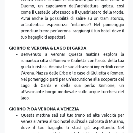
moda dello stile italiano. Segui la tua guida attraverso il
centro città e ammira le attrazioni più famose come il
Duomo, un capolavoro dell’architettura gotica, così
come il Castello Sforzesco e il Quadrilatero della Moda.
Avrai anche la possibilità di salire su un tram storico,
un’autentica esperienza "milanese"! Nel pomeriggio
prendi un treno per Verona, raggiungi il tuo hotel dove il
tuo bagaglio ti aspetterà.
GIORNO 6: VERONA & LAGO DI GARDA
Benvenuto a Verona! Questa mattina esplora la
romantica città di Romeo e Giulietta con l’aiuto della tua
guida turistica. Ammira le sue attrazioni imperdibili come
l’Arena, Piazza delle Erbe e le case di Giulietta e Romeo.
Nel pomeriggio parti per un’escursione alla scoperta del
Lago di Garda e della sua perla: Sirmione, un
affascinante borgo medievale sulle acque turchesi del
lago.
GIORNO 7: DA VERONA A VENEZIA
Questa mattina sali sul tuo treno ad alta velocità per
Venezia! Arriva al tuo hotel sull’isola colorata di Murano,