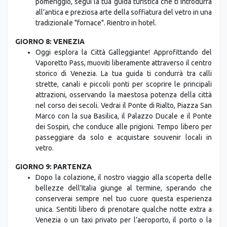
dove il tuo bagaglio ti starà già aspettando. Nel
pomeriggio, segui la tua guida turistica che ti introdurrà
all’antica e preziosa arte della soffiatura del vetro in una
tradizionale "fornace". Rientro in hotel.
GIORNO 8: VENEZIA
Oggi esplora la Città Galleggiante! Approfittando del
Vaporetto Pass, muoviti liberamente attraverso il centro
storico di Venezia. La tua guida ti condurrà tra calli
strette, canali e piccoli ponti per scoprire le principali
attrazioni, osservando la maestosa potenza della città
nel corso dei secoli. Vedrai il Ponte di Rialto, Piazza San
Marco con la sua Basilica, il Palazzo Ducale e il Ponte
dei Sospiri, che conduce alle prigioni. Tempo libero per
passeggiare da solo e acquistare souvenir locali in
vetro.
GIORNO 9: PARTENZA
Dopo la colazione, il nostro viaggio alla scoperta delle
bellezze dell’Italia giunge al termine, sperando che
conserverai sempre nel tuo cuore questa esperienza
unica. Sentiti libero di prenotare qualche notte extra a