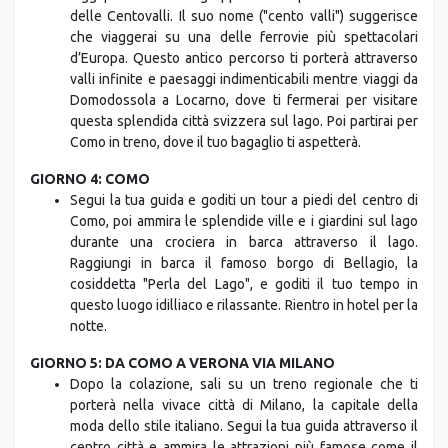
GIORNO 3: DA STRESA A COMO VIA LOCARNO
Oggi parti con il tuo gruppo alla scoperta della ferrovia
delle Centovalli. Il suo nome ("cento valli") suggerisce
che viaggerai su una delle ferrovie più spettacolari
d’Europa. Questo antico percorso ti porterà attraverso
valli infinite e paesaggi indimenticabili mentre viaggi da
Domodossola a Locarno, dove ti fermerai per visitare
questa splendida città svizzera sul lago. Poi partirai per
Como in treno, dove il tuo bagaglio ti aspetterà.
GIORNO 4: COMO
Segui la tua guida e goditi un tour a piedi del centro di
Como, poi ammira le splendide ville e i giardini sul lago
durante una crociera in barca attraverso il lago.
Raggiungi in barca il famoso borgo di Bellagio, la
cosiddetta "Perla del Lago", e goditi il tuo tempo in
questo luogo idilliaco e rilassante. Rientro in hotel per la
notte.
GIORNO 5: DA COMO A VERONA VIA MILANO
Dopo la colazione, sali su un treno regionale che ti
porterà nella vivace città di Milano, la capitale della