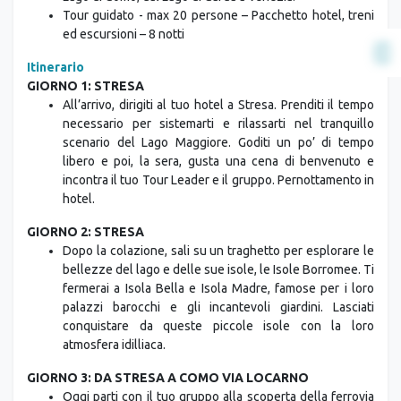
scoprire luoghi autentici in Italia, dal Lago Maggiore al
Lago di Como, dal Lago di Garda a Venezia.
Tour guidato - max 20 persone – Pacchetto hotel, treni
ed escursioni – 8 notti
Itinerario
GIORNO 1: STRESA
All’arrivo, dirigiti al tuo hotel a Stresa. Prenditi il tempo
necessario per sistemarti e rilassarti nel tranquillo
scenario del Lago Maggiore. Goditi un po’ di tempo
libero e poi, la sera, gusta una cena di benvenuto e
incontra il tuo Tour Leader e il gruppo. Pernottamento in
hotel.
GIORNO 2: STRESA
Dopo la colazione, sali su un traghetto per esplorare le
bellezze del lago e delle sue isole, le Isole Borromee. Ti
fermerai a Isola Bella e Isola Madre, famose per i loro
palazzi barocchi e gli incantevoli giardini. Lasciati
conquistare da queste piccole isole con la loro
atmosfera idilliaca.