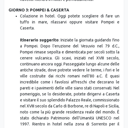
GIORNO 3: POMPEI & CASERTA
Colazione in hotel. Oggi potete scegliere di fare un
tuffo in mare, rilassarvi oppure visitare Pompei e
Caserta.
Itinerario suggerito
: Iniziate la giornata guidando fino
a Pompei. Dopo l'eruzione del Vesuvio nel 79 d.C.,
Pompei rimase sepolta e dimenticata per secoli sotto la
cenere vulcanica. Gli scavi, iniziati nel XVIII secolo,
continuano ancora oggi. Passeggiate lungo alcune delle
antiche strade, dove potrete vedere le terme, i fori e le
ville costruite dai ricchi romani nell'80 a.C. È quasi
incredibile come i favolosi affreschi che decorano le
pareti e i pavimenti delle ville siano stati conservati. Nel
pomeriggio, se lo desiderate, potete dirigervi a Caserta
e visitare il suo splendido Palazzo Reale, commissionato
nel XVIII secolo da Carlo di Borbone, re di Napoli e Sicilia,
noto come la più grande residenza reale del mondo. È
stato dichiarato Patrimonio dell'Umanità UNESCO nel
1997. Rientro in hotel nella zona di Sorrento per il
pernottamento.