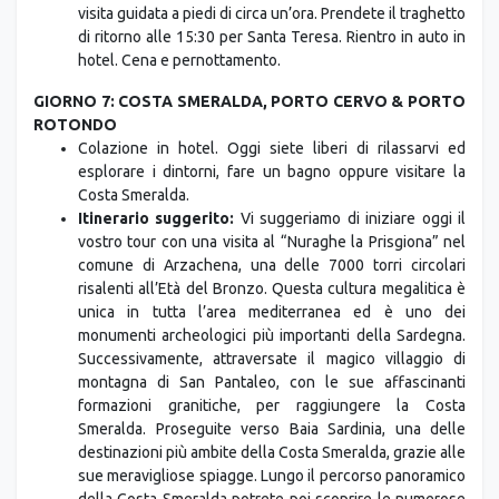
visita guidata a piedi di circa un’ora. Prendete il traghetto
di ritorno alle 15:30 per Santa Teresa. Rientro in auto in
hotel. Cena e pernottamento.
GIORNO 7: COSTA SMERALDA, PORTO CERVO & PORTO
ROTONDO
Colazione in hotel. Oggi siete liberi di rilassarvi ed
esplorare i dintorni, fare un bagno oppure visitare la
Costa Smeralda.
Itinerario suggerito:
Vi suggeriamo di iniziare oggi il
vostro tour con una visita al “Nuraghe la Prisgiona” nel
comune di Arzachena, una delle 7000 torri circolari
risalenti all’Età del Bronzo. Questa cultura megalitica è
unica in tutta l’area mediterranea ed è uno dei
monumenti archeologici più importanti della Sardegna.
Successivamente, attraversate il magico villaggio di
montagna di San Pantaleo, con le sue affascinanti
formazioni granitiche, per raggiungere la Costa
Smeralda. Proseguite verso Baia Sardinia, una delle
destinazioni più ambite della Costa Smeralda, grazie alle
sue meravigliose spiagge. Lungo il percorso panoramico
della Costa Smeralda potrete poi scoprire le numerose