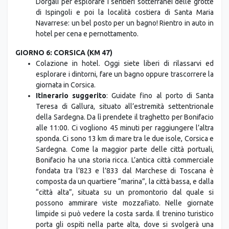
di Ispingoli e poi la località costiera di Santa Maria
Navarrese: un bel posto per un bagno! Rientro in auto in
hotel per cena e pernottamento.
GIORNO 6: CORSICA (KM 47)
Colazione in hotel. Oggi siete liberi di rilassarvi ed
esplorare i dintorni, fare un bagno oppure trascorrere la
giornata in Corsica.
Itinerario suggerito
: Guidate fino al porto di Santa
Teresa di Gallura, situato all’estremità settentrionale
della Sardegna. Da lì prendete il traghetto per Bonifacio
alle 11:00. Ci vogliono 45 minuti per raggiungere l’altra
sponda. Ci sono 13 km di mare tra le due isole, Corsica e
Sardegna. Come la maggior parte delle città portuali,
Bonifacio ha una storia ricca. L’antica città commerciale
fondata tra l’823 e l’833 dal Marchese di Toscana è
composta da un quartiere “marina”, la città bassa, e dalla
“città alta”, situata su un promontorio dal quale si
possono ammirare viste mozzafiato. Nelle giornate
limpide si può vedere la costa sarda. Il trenino turistico
porta gli ospiti nella parte alta, dove si svolgerà una