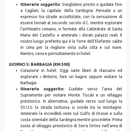
Itinerario suggerito
: Svegliatevi presto e guidate fino
a Cagliari, la capitale della Sardegna. Pensate a un
espresso tra strade acciottolate, con la sensazione di
essere tornati al secondo secolo d.C. mentre esplorate
l’anfiteatro romano, vi fermate alla Cattedrale di Santa
Maria del Castello e ammirate i dorati palazzi reali. Il
nostro luogo preferito qui è la Torre dell’Elefante: salite
in cima per la migliore vista sulla città e sul mare.
Rientro, cena e pernottamento in hotel.
GIORNO 5: BARBAGIA (KM 500)
Colazione in hotel. Oggi siete liberi di rilassarvi ed
esplorare i dintorni, fare un bagno oppure visitare la
Barbagia.
Itinerario suggerito:
Guidate verso l’area del
Supramonte per visitare Monte Tiscali e un villaggio
preistorico. In alternativa, guidate verso sud lungo la
SS125: la strada tortuosa si snoda tra le montagne.
Ammirate le incredibili viste sul Golfo di Orosei e sulla
costa orientale della Sardegna mentre procedete. Prima
sosta al villaggio preistorico di Serra Orrios nell’area di
Dorgali per esplorare i sentieri sotterranei delle grotte