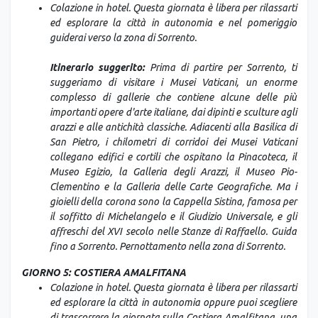
Colazione in hotel. Questa giornata è libera per rilassarti
ed esplorare la città in autonomia e nel pomeriggio
guiderai verso la zona di Sorrento.
Itinerario suggerito:
Prima di partire per Sorrento, ti
suggeriamo di visitare i Musei Vaticani, un enorme
complesso di gallerie che contiene alcune delle più
importanti opere d'arte italiane, dai dipinti e sculture agli
arazzi e alle antichità classiche. Adiacenti alla Basilica di
San Pietro, i chilometri di corridoi dei Musei Vaticani
collegano edifici e cortili che ospitano la Pinacoteca, il
Museo Egizio, la Galleria degli Arazzi, il Museo Pio-
Clementino e la Galleria delle Carte Geografiche. Ma i
gioielli della corona sono la Cappella Sistina, famosa per
il soffitto di Michelangelo e il Giudizio Universale, e gli
affreschi del XVI secolo nelle Stanze di Raffaello. Guida
fino a Sorrento. Pernottamento nella zona di Sorrento.
GIORNO 5: COSTIERA AMALFITANA
Colazione in hotel. Questa giornata è libera per rilassarti
ed esplorare la città in autonomia oppure puoi scegliere
di trascorrere la giornata sulla Costiera Amalfitana, una