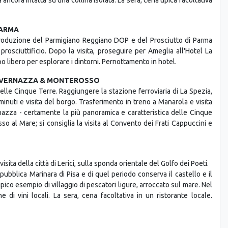
echiara.
Palazzo della Pilotta e Teatro Farnese, Camera di San Paolo, Duomo e
re per Torrechiara per la visita facoltativa del castello, con le sue
a ancora intatta su una collina isolata. La sera, cena tipica facoltativa
PARMA
i produzione del Parmigiano Reggiano DOP e del Prosciutto di Parma
rosciuttificio. Dopo la visita, proseguire per Ameglia all'Hotel La
libero per esplorare i dintorni. Pernottamento in hotel.
, VERNAZZA & MONTEROSSO
delle Cinque Terre. Raggiungere la stazione ferroviaria di La Spezia,
inuti e visita del borgo. Trasferimento in treno a Manarola e visita
rnazza - certamente la più panoramica e caratteristica delle Cinque
so al Mare; si consiglia la visita al Convento dei Frati Cappuccini e
sita della città di Lerici, sulla sponda orientale del Golfo dei Poeti.
pubblica Marinara di Pisa e di quel periodo conserva il castello e il