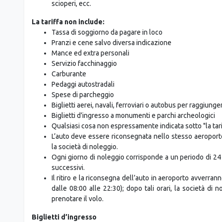
Norma Vacanze si riserva il diritto di modificare l’it
maggiore.
Norma Vacanze non è responsabile per incidenti, ritard
causati da terzi o da altri eventi quali alluvioni, tempest
scioperi, ecc.
La tariffa non include:
Tassa di soggiorno da pagare in loco
Pranzi e cene salvo diversa indicazione
Mance ed extra personali
Servizio facchinaggio
Carburante
Pedaggi autostradali
Spese di parcheggio
Biglietti aerei, navali, ferroviari o autobus per raggiunge
Biglietti d’ingresso a monumenti e parchi archeologici
Qualsiasi cosa non espressamente indicata sotto "la tari
L’auto deve essere riconsegnata nello stesso aeroporto
la società di noleggio.
Ogni giorno di noleggio corrisponde a un periodo di 24 
successivi.
Il ritiro e la riconsegna dell’auto in aeroporto avverranno