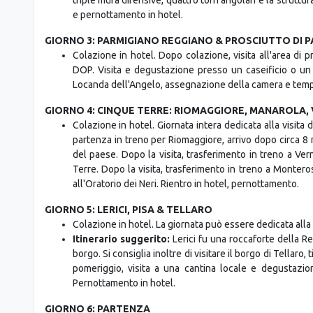
GIORNO 2: PARMA & TORRECHIARA
Colazione in hotel e consigliamo di visitare Parma e Torr
Itinerario suggerito:
Iniziare il tour della città da 
Battistero, Abbazia e Spezieria di San Giovanni. Prosegui
triple mura difensive, quattro torri angolari e la struttur
e pernottamento in hotel.
GIORNO 3: PARMIGIANO REGGIANO & PROSCIUTTO DI 
Colazione in hotel. Dopo colazione, visita all'area d
DOP. Visita e degustazione presso un caseificio o un p
Locanda dell'Angelo, assegnazione della camera e tempo 
GIORNO 4: CINQUE TERRE: RIOMAGGIORE, MANAROLA
Colazione in hotel. Giornata intera dedicata alla visita 
partenza in treno per Riomaggiore, arrivo dopo circa 8 m
del paese. Dopo la visita, trasferimento in treno a Ve
Terre. Dopo la visita, trasferimento in treno a Monteros
all'Oratorio dei Neri. Rientro in hotel, pernottamento.
GIORNO 5: LERICI, PISA & TELLARO
Colazione in hotel. La giornata può essere dedicata alla vi
Itinerario suggerito:
Lerici fu una roccaforte della Re