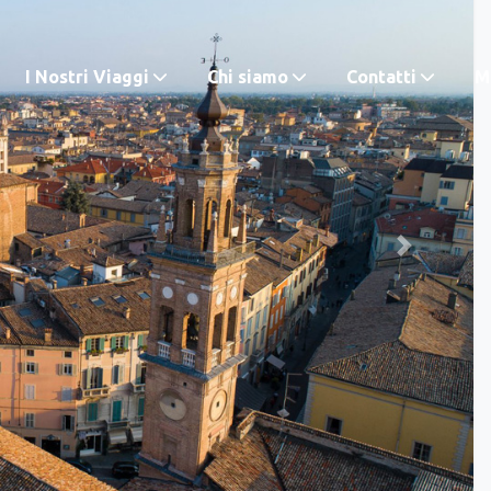
I Nostri Viaggi
Chi siamo
Contatti
M.
Next