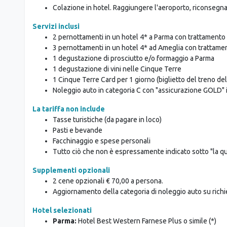
borgo. Si consiglia inoltre di visitare il borgo di Tellaro,
pomeriggio, visita a una cantina locale e degustazione
Pernottamento in hotel.
GIORNO 6: PARTENZA
Colazione in hotel. Raggiungere l'aeroporto, riconsegna d
Servizi inclusi
2 pernottamenti in un hotel 4* a Parma con trattamento
3 pernottamenti in un hotel 4* ad Ameglia con trattame
1 degustazione di prosciutto e/o formaggio a Parma
1 degustazione di vini nelle Cinque Terre
1 Cinque Terre Card per 1 giorno (biglietto del treno de
Noleggio auto in categoria C con "assicurazione GOLD" 
La tariffa non include
Tasse turistiche (da pagare in loco)
Pasti e bevande
Facchinaggio e spese personali
Tutto ciò che non è espressamente indicato sotto "la 
Supplementi opzionali
2 cene opzionali € 70,00 a persona.