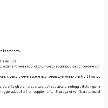
inerario dell’escursione se ritenuto opportuno o per cause di forza
i, danni o smarrimento di bagagli o effetti personali, né per danni
e, frane, terremoti, disordini politici, epidemie, attacchi terroristici,
re l’aeroporto
ffa include".
, altrimenti verrà applicato un costo aggiuntivo da concordare con
ore; il veicolo deve essere riconsegnato in orario o entro 59 minuti
 durante gli orari di apertura della società di noleggio (tutti i giorni