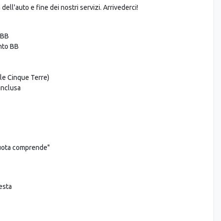
 tipico esempio di villaggio di pescatori ligure, arroccato sul mare. Nel
 di vini locali. La sera, cena facoltativa in un ristorante locale.
ell'auto e fine dei nostri servizi. Arrivederci!
 BB
nto BB
lle Cinque Terre)
inclusa
quota comprende"