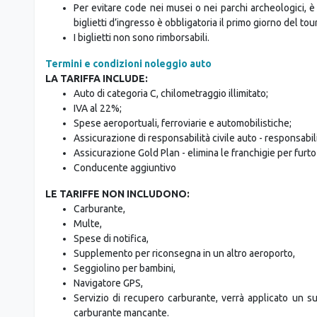
dalle 08:00 alle 22:30); dopo tali orari, la società di
prenotare il volo.
Biglietti d’ingresso
Per evitare code nei musei o nei parchi archeologici, è 
biglietti d’ingresso è obbligatoria il primo giorno del tour
I biglietti non sono rimborsabili.
Termini e condizioni noleggio auto
LA TARIFFA INCLUDE:
Auto di categoria C, chilometraggio illimitato;
IVA al 22%;
Spese aeroportuali, ferroviarie e automobilistiche;
Assicurazione di responsabilità civile auto - responsabilit
Assicurazione Gold Plan - elimina le franchigie per furto
Conducente aggiuntivo
LE TARIFFE NON INCLUDONO:
Carburante,
Multe,
Spese di notifica,
Supplemento per riconsegna in un altro aeroporto,