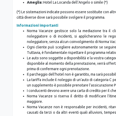
Aggiornamento della categoria di noleggio auto su richi
Hotel selezionati
Parma:
Hotel Best Western Farnese Plus o simile (*)
Ameglia:
Hotel La Locanda dell’Angelo o simile (*)
(*) Le sistemazioni indicate possono essere sostituite con altre 
città diverse dove sarà possibile svolgere il programma.
Informazioni importanti
Norma Vacanze gestisce solo la mediazione tra il cli
noleggiatore o di incidenti, si applicheranno le regol
noleggiatore, senza alcun coinvolgimento di Norma Va
Ogni cliente può scegliere autonomamente se seguire l
Tuttavia, è fondamentale rispettare il programma relativo 
Le auto sono soggette a disponibilità e la vostra categ
disponibile al momento della prenotazione, verrà offe
prima di confermare ogni prenotazione.
Il parcheggio dell’hotel non è garantito, ma sarà possibi
La tariffa include il noleggio di un’auto di categoria C 
un supplemento è possibile prenotare l’assicurazione P
I conducenti devono avere una carta di credito per il che