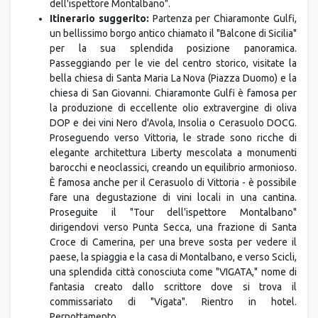
dell'ispettore Montalbano".
Itinerario suggerito:
Partenza per Chiaramonte Gulfi,
un bellissimo borgo antico chiamato il "Balcone di Sicilia"
per la sua splendida posizione panoramica.
Passeggiando per le vie del centro storico, visitate la
bella chiesa di Santa Maria La Nova (Piazza Duomo) e la
chiesa di San Giovanni. Chiaramonte Gulfi è famosa per
la produzione di eccellente olio extravergine di oliva
DOP e dei vini Nero d'Avola, Insolia o Cerasuolo DOCG.
Proseguendo verso Vittoria, le strade sono ricche di
elegante architettura Liberty mescolata a monumenti
barocchi e neoclassici, creando un equilibrio armonioso.
È famosa anche per il Cerasuolo di Vittoria - è possibile
fare una degustazione di vini locali in una cantina.
Proseguite il "Tour dell'ispettore Montalbano"
dirigendovi verso Punta Secca, una frazione di Santa
Croce di Camerina, per una breve sosta per vedere il
paese, la spiaggia e la casa di Montalbano, e verso Scicli,
una splendida città conosciuta come "VIGATA," nome di
fantasia creato dallo scrittore dove si trova il
commissariato di "Vigata". Rientro in hotel.
Pernottamento.