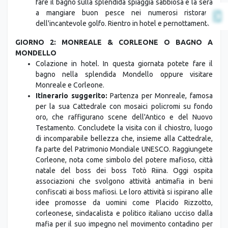
fare il bagno sulla splendida spiaggia sabbiosa e la sera
a mangiare buon pesce nei numerosi ristoranti
dell'incantevole golfo. Rientro in hotel e pernottamento.
GIORNO 2: MONREALE & CORLEONE O BAGNO A
MONDELLO
Colazione in hotel. In questa giornata potete fare il
bagno nella splendida Mondello oppure visitare
Monreale e Corleone.
Itinerario suggerito:
Partenza per Monreale, famosa
per la sua Cattedrale con mosaici policromi su fondo
oro, che raffigurano scene dell'Antico e del Nuovo
Testamento. Concludete la visita con il chiostro, luogo
di incomparabile bellezza che, insieme alla Cattedrale,
fa parte del Patrimonio Mondiale UNESCO. Raggiungete
Corleone, nota come simbolo del potere mafioso, città
natale del boss dei boss Totò Riina. Oggi ospita
associazioni che svolgono attività antimafia in beni
confiscati ai boss mafiosi. Le loro attività si ispirano alle
idee promosse da uomini come Placido Rizzotto,
corleonese, sindacalista e politico italiano ucciso dalla
mafia per il suo impegno nel movimento contadino per