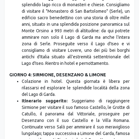
splendido lago ricco di monasteri e chiese. Consigliamo
di visitare il "Monastero di San Bartolomeo" (Serle), un
edificio sacro benedettino con una storia di oltre mille
anni, situato in una splendida posizione panoramica sul
Monte Orsino a 993 metri di altitudine: da qui potrete
ammirare non solo il Lago di Garda ma anche l'intera
zona di Serle. Proseguite verso il Lago d'Iseo e vi
consigliamo di visitare Lovere, uno dei più bei borghi
antichi d'Italia situato all'estremità settentrionale del
Lago d'Iseo. Rientro in hotel e pernottamento.
GIORNO 4: SIRMIONE, DESENZANO & LIMONE
Colazione in hotel. Questa giornata è libera per
rilassarsi ed esplorare le splendide località della zona
del Lago di Garda.
Itinerario suggerito:
Suggeriamo di raggiungere
Sirmione per visitare il suo famoso Castello, le Grotte di
Catullo, il panorama dal Vittoriale, proseguire per
Desenzano con il suo Castello e la Villa Romana.
Continuate verso Salò per ammirare il suo meraviglioso
lungolago; tappa successiva a Limone del Garda, famosa
per i suoi limoneti. Rientro in hotel. Pernottamento.