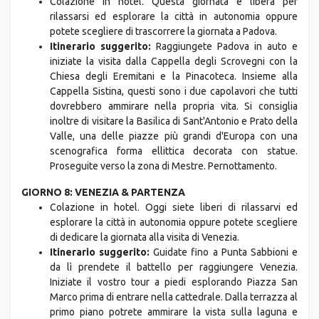
rilassarsi ed esplorare la città in autonomia oppure
potete scegliere di trascorrere la giornata a Padova.
Itinerario suggerito:
Raggiungete Padova in auto e
iniziate la visita dalla Cappella degli Scrovegni con la
Chiesa degli Eremitani e la Pinacoteca. Insieme alla
Cappella Sistina, questi sono i due capolavori che tutti
dovrebbero ammirare nella propria vita. Si consiglia
inoltre di visitare la Basilica di Sant'Antonio e Prato della
Valle, una delle piazze più grandi d'Europa con una
scenografica forma ellittica decorata con statue.
Proseguite verso la zona di Mestre. Pernottamento.
GIORNO 8: VENEZIA & PARTENZA
Colazione in hotel. Oggi siete liberi di rilassarvi ed
esplorare la città in autonomia oppure potete scegliere
di dedicare la giornata alla visita di Venezia.
Itinerario suggerito:
Guidate fino a Punta Sabbioni e
da lì prendete il battello per raggiungere Venezia.
Iniziate il vostro tour a piedi esplorando Piazza San
Marco prima di entrare nella cattedrale. Dalla terrazza al
primo piano potrete ammirare la vista sulla laguna e
vedere da vicino i famosi cavalli di bronzo.