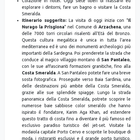
Colazione in hotel. Oggi siete liberi di rilassarvi ed
esplorare i dintorni, fare un bagno o visitare la Costa
Smeralda.
Itinerario suggerito:
La visita di oggi inizia con "
Il
Nurago la Prisgiona
" nel Comune di
Arzachena
, una
delle 7000 torri circolari risalenti all'Età del Bronzo.
Questa cultura megalitica è unica in tutta l'area
mediterranea ed è uno dei monumenti archeologici più
importanti della Sardegna. Poi prenderete la strada che
conduce al magico villaggio montano di
San Pantaleo
,
con le sue affascinanti formazioni granitiche, fino alla
Costa Smeralda
. A San Pantaleo potete fare una breve
sosta fotografica. Proseguite verso Baia Sardinia, una
delle destinazioni più ambite della Costa Smeralda,
grazie alle sue splendide spiagge. Lungo la strada
panoramica della Costa Smeralda, potrete scoprire le
numerose baie sabbiose color smeraldo che hanno
ispirato il fondatore, Karim Aga Khan, ad estendere
questo tratto di costa fino a diventare il più famoso ed
esclusivo paradiso turistico del jet-set. Visitate la
modaiola capitale Porto Cervo e scoprite le boutique di
moda, i ristoranti esclusivi e il grande porto turistico.