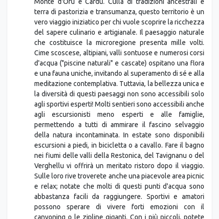
Monte d'Oru e Cardu. Culla di tradizioni ancestrali e
terra di pastorizia e transumanza, questo territorio è un
vero viaggio iniziatico per chi vuole scoprire la ricchezza
del sapere culinario e artigianale. Il paesaggio naturale
che costituisce la microregione presenta mille volti.
Cime scoscese, altipiani, valli sontuose e numerosi corsi
d'acqua ("piscine naturali" e cascate) ospitano una flora
e una fauna uniche, invitando al superamento di sé e alla
meditazione contemplativa. Tuttavia, la bellezza unica e
la diversità di questi paesaggi non sono accessibili solo
agli sportivi esperti! Molti sentieri sono accessibili anche
agli escursionisti meno esperti e alle famiglie,
permettendo a tutti di ammirare il fascino selvaggio
della natura incontaminata. In estate sono disponibili
escursioni a piedi, in bicicletta o a cavallo. Fare il bagno
nei fiumi delle valli della Restonica, del Tavignanu o del
Verghellu vi offrirà un meritato ristoro dopo il viaggio.
Sulle loro rive troverete anche una piacevole area picnic
e relax; notate che molti di questi punti d'acqua sono
abbastanza facili da raggiungere. Sportivi e amatori
possono sperare di vivere forti emozioni con il
canyoning o le zipline giganti. Con i più piccoli, potete