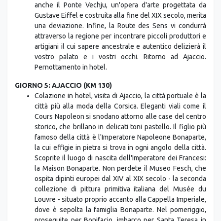
anche il Ponte Vechju, un'opera d'arte progettata da
Gustave Eiffel e costruita alla fine del XIX secolo, merita
una deviazione. Infine, la Route des Sens vi condurrà
attraverso la regione per incontrare piccoli produttori e
artigiani il cui sapere ancestrale e autentico delizierà il
vostro palato e i vostri occhi. Ritorno ad Ajaccio.
Pernottamento in hotel.
GIORNO 5: AJACCIO (KM 130)
Colazione in hotel, visita di Ajaccio, la città portuale è la
città più alla moda della Corsica. Eleganti viali come il
Cours Napoleon si snodano attorno alle case del centro
storico, che brillano in delicati toni pastello. Il figlio più
famoso della città è l'Imperatore Napoleone Bonaparte,
la cui effigie in pietra si trova in ogni angolo della città.
Scoprite il luogo di nascita dell'Imperatore dei Francesi:
la Maison Bonaparte. Non perdete il Museo Fesch, che
ospita dipinti europei dal XIV al XIX secolo - la seconda
collezione di pittura primitiva italiana del Musée du
Louvre - situato proprio accanto alla Cappella Imperiale,
dove è sepolta la famiglia Bonaparte. Nel pomeriggio,
proseguite per Bonifacio, imbarco per Santa Teresa in