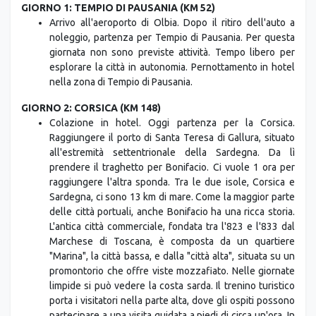
GIORNO 1: TEMPIO DI PAUSANIA (KM 52)
Arrivo all'aeroporto di Olbia. Dopo il ritiro dell'auto a
noleggio, partenza per Tempio di Pausania. Per questa
giornata non sono previste attività. Tempo libero per
esplorare la città in autonomia. Pernottamento in hotel
nella zona di Tempio di Pausania.
GIORNO 2: CORSICA (KM 148)
Colazione in hotel. Oggi partenza per la Corsica.
Raggiungere il porto di Santa Teresa di Gallura, situato
all'estremità settentrionale della Sardegna. Da lì
prendere il traghetto per Bonifacio. Ci vuole 1 ora per
raggiungere l'altra sponda. Tra le due isole, Corsica e
Sardegna, ci sono 13 km di mare. Come la maggior parte
delle città portuali, anche Bonifacio ha una ricca storia.
L'antica città commerciale, fondata tra l'823 e l'833 dal
Marchese di Toscana, è composta da un quartiere
"Marina", la città bassa, e dalla "città alta", situata su un
promontorio che offre viste mozzafiato. Nelle giornate
limpide si può vedere la costa sarda. Il trenino turistico
porta i visitatori nella parte alta, dove gli ospiti possono
partecipare a una visita guidata a piedi di circa un'ora. In