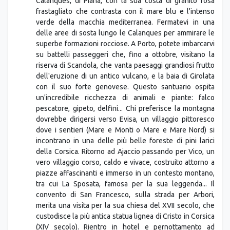
Calanques, di Piana, con la sua costa di granito rosa
frastagliato che contrasta con il mare blu e l'intenso
verde della macchia mediterranea. Fermatevi in una
delle aree di sosta lungo le Calanques per ammirare le
superbe formazioni rocciose. A Porto, potete imbarcarvi
su battelli passeggeri che, fino a ottobre, visitano la
riserva di Scandola, che vanta paesaggi grandiosi frutto
dell'eruzione di un antico vulcano, e la baia di Girolata
con il suo forte genovese. Questo santuario ospita
un'incredibile ricchezza di animali e piante: falco
pescatore, gipeto, delfini... Chi preferisce la montagna
dovrebbe dirigersi verso Evisa, un villaggio pittoresco
dove i sentieri (Mare e Monti o Mare e Mare Nord) si
incontrano in una delle più belle foreste di pini larici
della Corsica. Ritorno ad Ajaccio passando per Vico, un
vero villaggio corso, caldo e vivace, costruito attorno a
piazze affascinanti e immerso in un contesto montano,
tra cui La Sposata, famosa per la sua leggenda... Il
convento di San Francesco, sulla strada per Arbori,
merita una visita per la sua chiesa del XVII secolo, che
custodisce la più antica statua lignea di Cristo in Corsica
(XIV secolo). Rientro in hotel e pernottamento ad