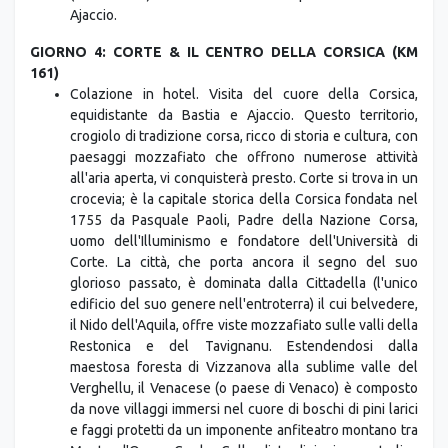
Ajaccio.
GIORNO 4: CORTE & IL CENTRO DELLA CORSICA (KM
161)
Colazione in hotel. Visita del cuore della Corsica,
equidistante da Bastia e Ajaccio. Questo territorio,
crogiolo di tradizione corsa, ricco di storia e cultura, con
paesaggi mozzafiato che offrono numerose attività
all'aria aperta, vi conquisterà presto. Corte si trova in un
crocevia; è la capitale storica della Corsica fondata nel
1755 da Pasquale Paoli, Padre della Nazione Corsa,
uomo dell'Illuminismo e fondatore dell'Università di
Corte. La città, che porta ancora il segno del suo
glorioso passato, è dominata dalla Cittadella (l'unico
edificio del suo genere nell'entroterra) il cui belvedere,
il Nido dell'Aquila, offre viste mozzafiato sulle valli della
Restonica e del Tavignanu. Estendendosi dalla
maestosa foresta di Vizzanova alla sublime valle del
Verghellu, il Venacese (o paese di Venaco) è composto
da nove villaggi immersi nel cuore di boschi di pini larici
e faggi protetti da un imponente anfiteatro montano tra