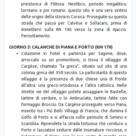
preistorica di Filitosa. Neolitico, periodo megalitico,
torreano e poi romano: questo sito è una vera sintesi
delle origini della storia in Corsica. Proseguite su questa
strada che passa per Calvèse e Sollacaro, prima di
immettervi sulla RN 196 verso la zona di Ajaccio.
Pernottamento.
GIORNO 3: CALANCHE DI PIANA E PORTO (KM 170)
Colazione in hotel e partenza per Sagone, dove,
arroccato su un promontorio, si trova il villaggio di
Cargèse, chiamato "la greca", situato sul sito di una
colonia greca del XVII secolo. La particolarità di questo
villaggio è la presenza di due chiese una di fronte
all'altra: una greco-ortodossa e l'altra cattolica. Nelle
strette vie del villaggio potete assaggiare le Bastelle,
tartine di verdure, o le Ambruciate, tartine fatte con
formaggio Brocciu. Da Cargèse proseguite verso Piana,
inserito tra i Più Belli Villaggi di Francia, che domina il
Golfo di Porto e si affaccia sulle penisole di Senino e
Scandola. Riprendete la strada tortuosa che conduce a
Porto e lasciatevi sedurre dalle insenature rocciose, o