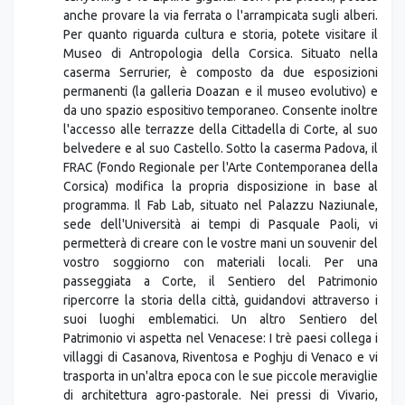
anche provare la via ferrata o l'arrampicata sugli alberi.
Per quanto riguarda cultura e storia, potete visitare il
Museo di Antropologia della Corsica. Situato nella
caserma Serrurier, è composto da due esposizioni
permanenti (la galleria Doazan e il museo evolutivo) e
da uno spazio espositivo temporaneo. Consente inoltre
l'accesso alle terrazze della Cittadella di Corte, al suo
belvedere e al suo Castello. Sotto la caserma Padova, il
FRAC (Fondo Regionale per l'Arte Contemporanea della
Corsica) modifica la propria disposizione in base al
programma. Il Fab Lab, situato nel Palazzu Naziunale,
sede dell'Università ai tempi di Pasquale Paoli, vi
permetterà di creare con le vostre mani un souvenir del
vostro soggiorno con materiali locali. Per una
passeggiata a Corte, il Sentiero del Patrimonio
ripercorre la storia della città, guidandovi attraverso i
suoi luoghi emblematici. Un altro Sentiero del
Patrimonio vi aspetta nel Venacese: I trè paesi collega i
villaggi di Casanova, Riventosa e Poghju di Venaco e vi
trasporta in un'altra epoca con le sue piccole meraviglie
di architettura agro-pastorale. Nei pressi di Vivario,