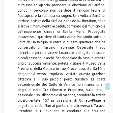
auto fino ad Ajaccio: prendere la direzione di Sartène.
Lungo il percorso non perdete il famoso leone di
Roccapina e la sua baia da sogno. Una volta a Sartène,
iniziate la visita della città da Place de la Liberation, dove
si trova il monumento ai caduti, dominato dal municipio e
dall'imponente chiesa di Sainte Marie. Proseguite
attraverso il quartiere di Santa Anna. Passando sotto la
volta del municipio si entra in questo quartiere che ha
conservato un fascino medievale. Osservate il suo
labirinto di piccole viuzze lastricate, collegate da scale,
piccoli passaggi e archi, fiancheggiate da case in granito
grigio. Successivamente, potete visitare il Museo della
Preistoria della Corsica in rue Croce. Lasciate Sartène
dirigendovi verso Propriano. Visitate questa graziosa
cittadina e il suo piccolo porto turistico. La costa
settentrionale del Golfo di Valinco non manca di siti
degni di nota. Tra Olmeto e Propriano, sulla strada
nazionale 196, all'incrocio di Marinca, prendete la strada
dipartimentale 157 in direzione di Olmeto-Plage e
seguite la costa fino al ponte che attraversa il Taravo.
Prendete la D 757 che vi condurrà alla stazione