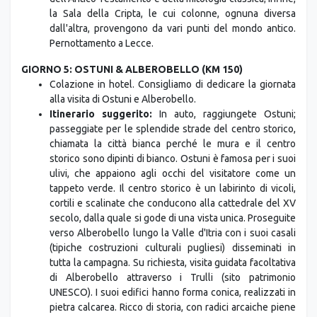
la Sala della Cripta, le cui colonne, ognuna diversa
dall'altra, provengono da vari punti del mondo antico.
Pernottamento a Lecce.
GIORNO 5: OSTUNI & ALBEROBELLO (KM 150)
Colazione in hotel. Consigliamo di dedicare la giornata
alla visita di Ostuni e Alberobello.
Itinerario suggerito:
In auto, raggiungete Ostuni;
passeggiate per le splendide strade del centro storico,
chiamata la città bianca perché le mura e il centro
storico sono dipinti di bianco. Ostuni è famosa per i suoi
ulivi, che appaiono agli occhi del visitatore come un
tappeto verde. Il centro storico è un labirinto di vicoli,
cortili e scalinate che conducono alla cattedrale del XV
secolo, dalla quale si gode di una vista unica. Proseguite
verso Alberobello lungo la Valle d'Itria con i suoi casali
(tipiche costruzioni culturali pugliesi) disseminati in
tutta la campagna. Su richiesta, visita guidata facoltativa
di Alberobello attraverso i Trulli (sito patrimonio
UNESCO). I suoi edifici hanno forma conica, realizzati in
pietra calcarea. Ricco di storia, con radici arcaiche piene