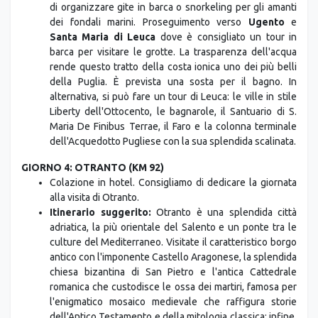
di organizzare gite in barca o snorkeling per gli amanti
dei fondali marini. Proseguimento verso
Ugento
e
Santa Maria di Leuca
dove è consigliato un tour in
barca per visitare le grotte. La trasparenza dell'acqua
rende questo tratto della costa ionica uno dei più belli
della Puglia. È prevista una sosta per il bagno. In
alternativa, si può fare un tour di Leuca: le ville in stile
Liberty dell'Ottocento, le bagnarole, il Santuario di S.
Maria De Finibus Terrae, il Faro e la colonna terminale
dell'Acquedotto Pugliese con la sua splendida scalinata.
GIORNO 4: OTRANTO (KM 92)
Colazione in hotel. Consigliamo di dedicare la giornata
alla visita di Otranto.
Itinerario suggerito:
Otranto è una splendida città
adriatica, la più orientale del Salento e un ponte tra le
culture del Mediterraneo. Visitate il caratteristico borgo
antico con l'imponente Castello Aragonese, la splendida
chiesa bizantina di San Pietro e l'antica Cattedrale
romanica che custodisce le ossa dei martiri, famosa per
l'enigmatico mosaico medievale che raffigura storie
dell'Antico Testamento e della mitologia classica; infine,