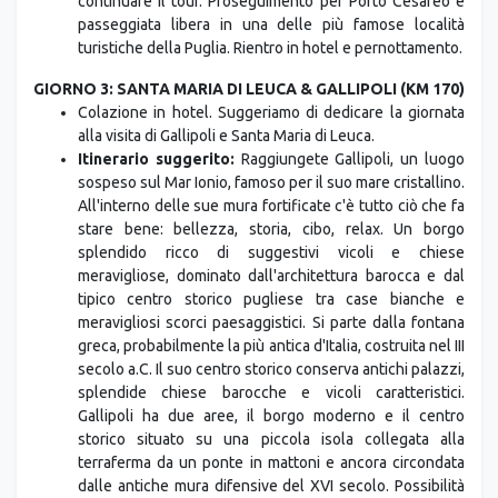
continuare il tour. Proseguimento per Porto Cesareo e
passeggiata libera in una delle più famose località
turistiche della Puglia. Rientro in hotel e pernottamento.
GIORNO 3: SANTA MARIA DI LEUCA & GALLIPOLI (KM 170)
Colazione in hotel. Suggeriamo di dedicare la giornata
alla visita di Gallipoli e Santa Maria di Leuca.
Itinerario suggerito:
Raggiungete Gallipoli, un luogo
sospeso sul Mar Ionio, famoso per il suo mare cristallino.
All'interno delle sue mura fortificate c'è tutto ciò che fa
stare bene: bellezza, storia, cibo, relax. Un borgo
splendido ricco di suggestivi vicoli e chiese
meravigliose, dominato dall'architettura barocca e dal
tipico centro storico pugliese tra case bianche e
meravigliosi scorci paesaggistici. Si parte dalla fontana
greca, probabilmente la più antica d'Italia, costruita nel III
secolo a.C. Il suo centro storico conserva antichi palazzi,
splendide chiese barocche e vicoli caratteristici.
Gallipoli ha due aree, il borgo moderno e il centro
storico situato su una piccola isola collegata alla
terraferma da un ponte in mattoni e ancora circondata
dalle antiche mura difensive del XVI secolo. Possibilità