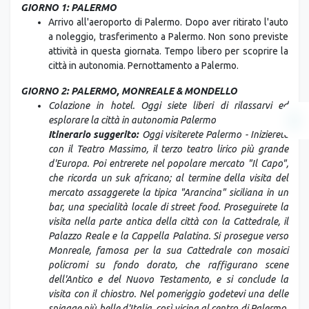
GIORNO 1: PALERMO
Arrivo all'aeroporto di Palermo. Dopo aver ritirato l'auto
a noleggio, trasferimento a Palermo. Non sono previste
attività in questa giornata. Tempo libero per scoprire la
città in autonomia. Pernottamento a Palermo.
GIORNO 2: PALERMO, MONREALE & MONDELLO
Colazione in hotel. Oggi siete liberi di rilassarvi ed
esplorare la città in autonomia Palermo
Itinerario suggerito:
Oggi visiterete Palermo - Inizierete
con il Teatro Massimo, il terzo teatro lirico più grande
d'Europa. Poi entrerete nel popolare mercato "Il Capo",
che ricorda un suk africano; al termine della visita del
mercato assaggerete la tipica "Arancina" siciliana in un
bar, una specialità locale di street food. Proseguirete la
visita nella parte antica della città con la Cattedrale, il
Palazzo Reale e la Cappella Palatina. Si prosegue verso
Monreale, famosa per la sua Cattedrale con mosaici
policromi su fondo dorato, che raffigurano scene
dell'Antico e del Nuovo Testamento, e si conclude la
visita con il chiostro. Nel pomeriggio godetevi una delle
spiagge più belle d'Italia, così vicina al centro di Palermo.