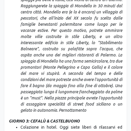
Raggiungerete la spiaggia di Mondello in 30 minuti dal
centro città. Mondello era (e lo è ancora) un villaggio di
pescatori, che all'inizio del XX secolo fu scelto dalle
famiglie benestanti palermitane come luogo per le
vacanze estive. Per questo motivo, potrete ammirare
molte ville costruite in stile Liberty, e un altro
interessante edificio in stile Liberty, lo "Stabilimento
Balneare", costruito su palafitte sopra l'acqua, che
ospita anche uno dei migliori ristoranti di Palermo. La
spiaggia di Mondello ha una forma semicircolare, tra due
promontori (Monte Pellegrino e Capo Gallo) e il colore
del mare vi stupirà. A seconda del tempo e delle
condizioni del mare potreste anche avere l'opportunità di
fare il bagno (da maggio fino alla fine di ottobre). Una
passeggiata lungo il lungomare fiancheggiato da palme
è un "must". Nella piazza principale avrete l'opportunità
di assaggiare specialità di street food siciliano o un
gelato in autonomia. Pernottamento
GIORNO 3: CEFALÙ & CASTELBUONO
Colazione in hotel. Oggi siete liberi di rilassarvi ed