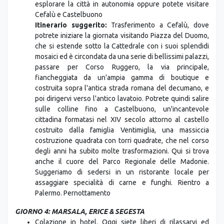
esplorare la città in autonomia oppure potete visitare
Cefalù e Castelbuono
Itinerario suggerito:
Trasferimento a Cefalù, dove
potrete iniziare la giornata visitando Piazza del Duomo,
che si estende sotto la Cattedrale con i suoi splendidi
mosaici ed è circondata da una serie di bellissimi palazzi,
passare per Corso Ruggero, la via principale,
fiancheggiata da un'ampia gamma di boutique e
costruita sopra l'antica strada romana del decumano, e
poi dirigervi verso l'antico lavatoio. Potrete quindi salire
sulle colline fino a Castelbuono, un'incantevole
cittadina formatasi nel XIV secolo attorno al castello
costruito dalla famiglia Ventimiglia, una massiccia
costruzione quadrata con torri quadrate, che nel corso
degli anni ha subito molte trasformazioni. Qui si trova
anche il cuore del Parco Regionale delle Madonie.
Suggeriamo di sedersi in un ristorante locale per
assaggiare specialità di carne e funghi. Rientro a
Palermo. Pernottamento
GIORNO 4: MARSALA, ERICE & SEGESTA
Colazione in hotel. Oggi siete liberi di rilassarvi ed