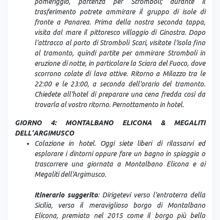
pomeriggio, partenza per Stromboli; durante il
trasferimento potrete ammirare il gruppo di isole di
fronte a Panarea. Prima della nostra seconda tappa,
visita dal mare il pittoresco villaggio di Ginostra. Dopo
l'attracco al porto di Stromboli Scari, visitate l'isola fino
al tramonto, quindi partite per ammirare Stromboli in
eruzione di notte, in particolare la Sciara del Fuoco, dove
scorrono colate di lava attive. Ritorno a Milazzo tra le
22:00 e le 23:00, a seconda dell'orario del tramonto.
Chiedete all'hotel di preparare una cena fredda così da
trovarla al vostro ritorno. Pernottamento in hotel.
GIORNO 4: MONTALBANO ELICONA & MEGALITI
DELL'ARGIMUSCO
Colazione in hotel. Oggi siete liberi di rilassarvi ed
esplorare i dintorni oppure fare un bagno in spiaggia o
trascorrere una giornata a Montalbano Elicona e ai
Megaliti dell'Argimusco.
Itinerario suggerito
: Dirigetevi verso l'entroterra della
Sicilia, verso il meraviglioso borgo di Montalbano
Elicona, premiato nel 2015 come il borgo più bello