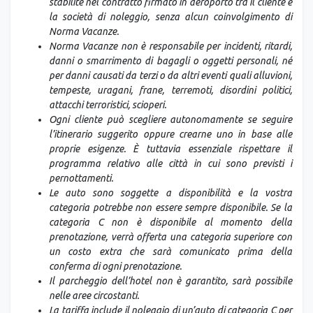
stabilite nel contratto firmato in aeroporto tra il cliente e
la società di noleggio, senza alcun coinvolgimento di
Norma Vacanze.
Norma Vacanze non è responsabile per incidenti, ritardi,
danni o smarrimento di bagagli o oggetti personali, né
per danni causati da terzi o da altri eventi quali alluvioni,
tempeste, uragani, frane, terremoti, disordini politici,
attacchi terroristici, scioperi.
Ogni cliente può scegliere autonomamente se seguire
l’itinerario suggerito oppure crearne uno in base alle
proprie esigenze. È tuttavia essenziale rispettare il
programma relativo alle città in cui sono previsti i
pernottamenti.
Le auto sono soggette a disponibilità e la vostra
categoria potrebbe non essere sempre disponibile. Se la
categoria C non è disponibile al momento della
prenotazione, verrà offerta una categoria superiore con
un costo extra che sarà comunicato prima della
conferma di ogni prenotazione.
Il parcheggio dell’hotel non è garantito, sarà possibile
nelle aree circostanti.
La tariffa include il noleggio di un’auto di categoria C per