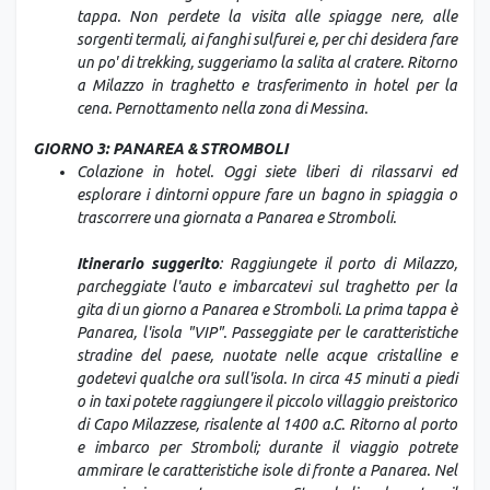
tappa. Non perdete la visita alle spiagge nere, alle
sorgenti termali, ai fanghi sulfurei e, per chi desidera fare
un po' di trekking, suggeriamo la salita al cratere. Ritorno
a Milazzo in traghetto e trasferimento in hotel per la
cena. Pernottamento nella zona di Messina.
GIORNO 3: PANAREA & STROMBOLI
Colazione in hotel. Oggi siete liberi di rilassarvi ed
esplorare i dintorni oppure fare un bagno in spiaggia o
trascorrere una giornata a Panarea e Stromboli.
Itinerario suggerito
: Raggiungete il porto di Milazzo,
parcheggiate l'auto e imbarcatevi sul traghetto per la
gita di un giorno a Panarea e Stromboli. La prima tappa è
Panarea, l'isola "VIP". Passeggiate per le caratteristiche
stradine del paese, nuotate nelle acque cristalline e
godetevi qualche ora sull'isola. In circa 45 minuti a piedi
o in taxi potete raggiungere il piccolo villaggio preistorico
di Capo Milazzese, risalente al 1400 a.C. Ritorno al porto
e imbarco per Stromboli; durante il viaggio potrete
ammirare le caratteristiche isole di fronte a Panarea. Nel