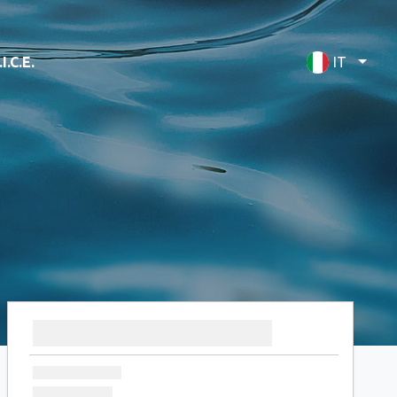
I.C.E.
IT