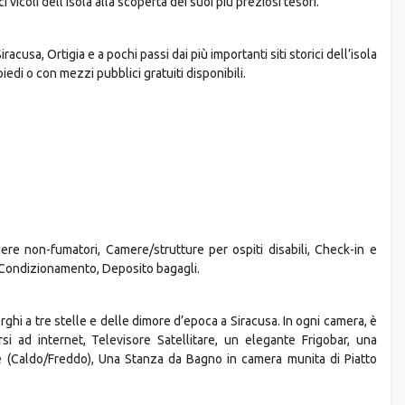
 vicoli dell’isola alla scoperta dei suoi più preziosi tesori.
racusa, Ortigia e a pochi passi dai più importanti siti storici dell’isola
iedi o con mezzi pubblici gratuiti disponibili.
ere non-fumatori, Camere/strutture per ospiti disabili, Check-in e
/Condizionamento, Deposito bagagli.
erghi a tre stelle e delle dimore d’epoca a Siracusa. In ogni camera, è
arsi ad internet, Televisore Satellitare, un elegante Frigobar, una
e (Caldo/Freddo), Una Stanza da Bagno in camera munita di Piatto