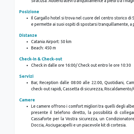
Siracusa. Addentratevi tranquillamente a piedi tra i magici
Posizione
Il Gargallo hotel si trova nel cuore del centro storico di Si
e permette ai suoi ospiti di spostarsi tranquillamente, a p
Distanze
Catania Airport: 50 km
Beach: 450 m
Check-in & Check-out
Check in dalle ore 16:00/ Check out entro le ore 10:30
Servizi
Bar, Reception dalle 08:00 alle 22:00, Quotidiani, Cam
check-out rapidi, Cassetta di sicurezza, Riscaldamento
Camere
Le camere offrono i comfort migliori tra quelli degli alb
presente il telefono diretto, la possibilità di colleg
Cassaforte per la Vostra sicurezza, un Condizionator
Doccia, Asciugacapelli e un piacevole kit di cortesia.