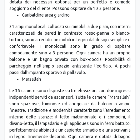
dotata dei necessari optional per un perfetto e comodo
soggiorno del cliente. Possono ospitare da 1 a 3 persone.
Garibaldine area giardino
31 ampi monolocali collocati su immobili a due piani, con interni
caratterizzati da pareti in contrasto rosso-panna o bianco-
tortora, sono arredati con mobili in legno dal design semplice e
confortevole. I monolocali sono in grado di ospitare
comodamente sino a 3 persone. Ogni camera ha un proprio
balcone e un bagno privato con box-doccia. Possibilità di
parcheggio nell’ampio spazio antistante l’edificio. A pochi
passi dall’impianto sportivo di pallavolo.
Marsallah
Le 36 camere sono disposte su tre elevazioni con due ingressi
indipendenti serviti da ascensori. Tutte le camere “Marsallah”
sono spaziose, luminose ed arieggiate da balconi o ampie
finestre. Tradizione e modernità caratterizzano l’arredamento
interno delle stanze: il letto matrimoniale e i comodini, il
divano-letto, il lampadario e gli appliques sono in ferro battuto,
perfettamente abbinati a un capiente armadio e a una scrivania
in legno finemente decorati. Ogni camera è dotata di bagno