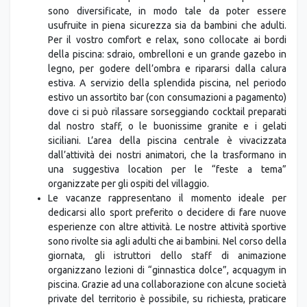
sono diversificate, in modo tale da poter essere
usufruite in piena sicurezza sia da bambini che adulti.
Per il vostro comfort e relax, sono collocate ai bordi
della piscina: sdraio, ombrelloni e un grande gazebo in
legno, per godere dell’ombra e ripararsi dalla calura
estiva. A servizio della splendida piscina, nel periodo
estivo un assortito bar (con consumazioni a pagamento)
dove ci si può rilassare sorseggiando cocktail preparati
dal nostro staff, o le buonissime granite e i gelati
siciliani. L’area della piscina centrale è vivacizzata
dall’attività dei nostri animatori, che la trasformano in
una suggestiva location per le “feste a tema”
organizzate per gli ospiti del villaggio.
Le vacanze rappresentano il momento ideale per
dedicarsi allo sport preferito o decidere di fare nuove
esperienze con altre attività. Le nostre attività sportive
sono rivolte sia agli adulti che ai bambini. Nel corso della
giornata, gli istruttori dello staff di animazione
organizzano lezioni di “ginnastica dolce”, acquagym in
piscina. Grazie ad una collaborazione con alcune società
private del territorio è possibile, su richiesta, praticare