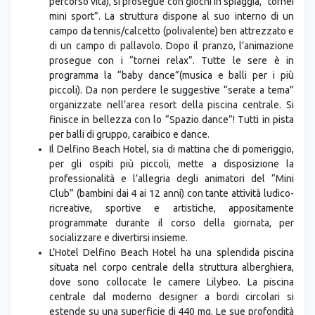
percorso vita), si prosegue con giochi in spiaggia, “tornei
mini sport”. La struttura dispone al suo interno di un
campo da tennis/calcetto (polivalente) ben attrezzato e
di un campo di pallavolo. Dopo il pranzo, l’animazione
prosegue con i “tornei relax”. Tutte le sere è in
programma la “baby dance”(musica e balli per i più
piccoli). Da non perdere le suggestive “serate a tema”
organizzate nell’area resort della piscina centrale. Si
finisce in bellezza con lo “Spazio dance”! Tutti in pista
per balli di gruppo, caraibico e dance.
Il Delfino Beach Hotel, sia di mattina che di pomeriggio,
per gli ospiti più piccoli, mette a disposizione la
professionalità e l’allegria degli animatori del “Mini
Club” (bambini dai 4 ai 12 anni) con tante attività ludico-
ricreative, sportive e artistiche, appositamente
programmate durante il corso della giornata, per
socializzare e divertirsi insieme.
L’Hotel Delfino Beach Hotel ha una splendida piscina
situata nel corpo centrale della struttura alberghiera,
dove sono collocate le camere Lilybeo. La piscina
centrale dal moderno designer a bordi circolari si
estende su una superficie di 440 mq. Le sue profondità