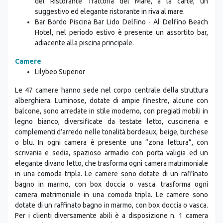
del Ristorante Trattoria del Mare, à la carte, un
suggestivo ed elegante ristorante in riva al mare.
Bar Bordo Piscina Bar Lido Delfino - Al Delfino Beach
Hotel, nel periodo estivo è presente un assortito bar,
adiacente alla piscina principale.
Camere
Lilybeo Superior
Le 47 camere hanno sede nel corpo centrale della struttura
alberghiera. Luminose, dotate di ampie finestre, alcune con
balcone, sono arredate in stile moderno, con pregiati mobili in
legno bianco, diversificate da testate letto, cuscineria e
complementi d’arredo nelle tonalità bordeaux, beige, turchese
o blu. In ogni camera è presente una “zona lettura”, con
scrivania e sedia, spazioso armadio con porta valigia ed un
elegante divano letto, che trasforma ogni camera matrimoniale
in una comoda tripla. Le camere sono dotate di un raffinato
bagno in marmo, con box doccia o vasca. trasforma ogni
camera matrimoniale in una comoda tripla. Le camere sono
dotate di un raffinato bagno in marmo, con box doccia o vasca.
Per i clienti diversamente abili è a disposizione n. 1 camera