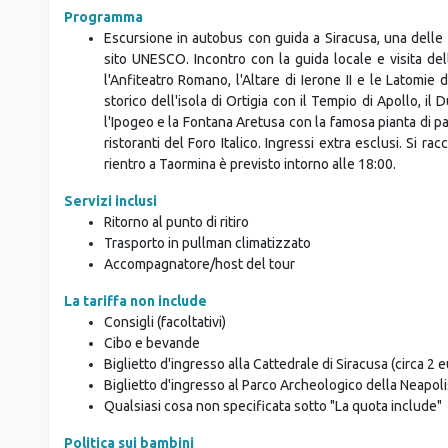
Programma
Escursione in autobus con guida a Siracusa, una delle p
sito UNESCO. Incontro con la guida locale e visita del
l'Anfiteatro Romano, l'Altare di Ierone II e le Latomie 
storico dell'isola di Ortigia con il Tempio di Apollo, i
l'Ipogeo e la Fontana Aretusa con la famosa pianta di pap
ristoranti del Foro Italico. Ingressi extra esclusi. Si r
rientro a Taormina è previsto intorno alle 18:00.
Servizi inclusi
Ritorno al punto di ritiro
Trasporto in pullman climatizzato
Accompagnatore/host del tour
La tariffa non include
Consigli (facoltativi)
Cibo e bevande
Biglietto d'ingresso alla Cattedrale di Siracusa (circa 2 e
Biglietto d'ingresso al Parco Archeologico della Neapolis
Qualsiasi cosa non specificata sotto "La quota include"
Politica sui bambini