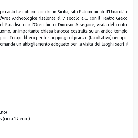
iù antiche colonie greche in Sicilia, sito Patrimonio dell'Umanità e
l'Area Archeologica risalente al V secolo a.C. con il Teatro Greco,
del Paradiso con l'Orecchio di Dionisio. A seguire, visita del centro
l Duomo, un'importante chiesa barocca costruita su un antico tempio,
iro. Tempo libero per lo shopping o il pranzo (facoltativo) nei tipici
accomanda un abbigliamento adeguato per la visita dei luoghi sacri. Il
uro)
 (circa 17 euro)