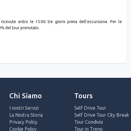
ricevute entro le 15:00 tre giorni prima dell’escursione. Per le
0% del tour prenotato.
Chi Siamo
Tours
I nostri Servizi
Self Drive Tour
La Nostra Storia
Self Drive Tour City Break
Privacy Policy
Tour Condivisi
Cookie Policy
Tour in Treno